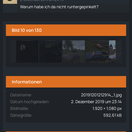
Warum habe ich da nicht runtergepinkelt?
Bild 10 von 130
Informationen
Dateiname
20191201212914_1.jpg
Datum hochgeladen
2. Dezember 2019 um 23:14
Bildmaße
1.920 × 1.080 px
Dateigröße
592,61 kB