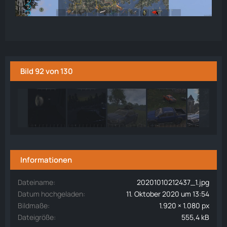
Bild 92 von 130
Informationen
Dateiname
20201010212437_1.jpg
Datum hochgeladen
11. Oktober 2020 um 13:54
Bildmaße
1.920 × 1.080 px
Dateigröße
555,4 kB