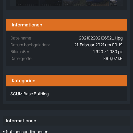
Informationen
Dateiname
20210220212652_1.jpg
Datum hochgeladen
21. Februar 2021 um 00:19
Bildmaße
1.920 × 1.080 px
Dateigröße
890,07 kB
Kategorien
SCUM Base Building
Informationen
Nutzungsbedingungen