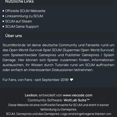
Nützliche Links
Offizielle SCUM Webseite
Linksammlung zu SCUM
SCUM auf Steam
SCUM Game Support
Über uns
ScumWorld.de ist deine deutsche Community und Fanseite rund um
das Open-World-Survival-Spiel SCUM (Supermax Open World Survival)
vom Spieleentwickler Gamepires und Publisher Gamepires / Splash
Damage. Hier können sich Spieler zusammen finden, Informationen
austauschen, ihr Wissen durch Tutorials rund um SCUM auffrischen
oder einfach an interessanten Diskussionen teilnehmen.
Für Fans, von Fans - seit September 2018! ❤️
Lexikon
, entwickelt von
www.viecode.com
Community-Software:
WoltLab Suite™
Diese Website ist eine inoffizielle Fanseite für SCUM und steht in keiner
Verbindung zu Gamepires.
SCUM, Gamepires und das Gamepires-Logo sind eingetragene Marken von