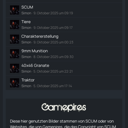
SCUM
Simon
9. Oktober 2025 um 09:19
Tiere
Simon
9. Oktober 2025 um 09:17
Charaktererstellung
Simon
9. Oktober 2025 um 00:23
9mm Munition
Simon
8. Oktober 2025 um 09:30
40x46 Granate
Simon
5. Oktober 2025 um 22:21
Traktor
Simon
5. Oktober 2025 um 17:14
Diese hier genutzten Bilder stammen von SCUM oder von
Websites, die von Gamepires, die das Copyright von SCUM