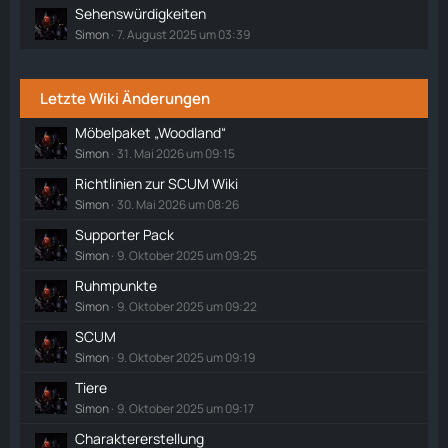
Sehenswürdigkeiten
Simon
7. August 2025 um 03:39
Letzte Wiki Änderungen
Möbelpaket „Woodland“
Simon
31. Mai 2026 um 09:15
Richtlinien zur SCUM Wiki
Simon
30. Mai 2026 um 08:26
Supporter Pack
Simon
9. Oktober 2025 um 09:25
Ruhmpunkte
Simon
9. Oktober 2025 um 09:22
SCUM
Simon
9. Oktober 2025 um 09:19
Tiere
Simon
9. Oktober 2025 um 09:17
Charaktererstellung