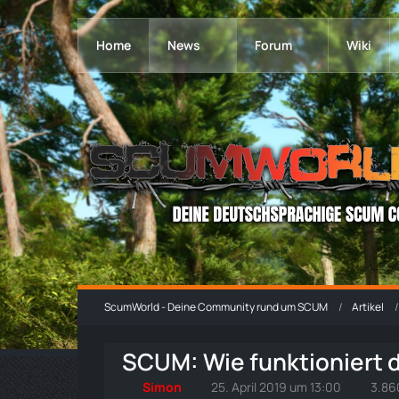
Home
News
Forum
Wiki
ScumWorld - Deine Community rund um SCUM
Artikel
SCUM: Wie funktioniert 
Simon
25. April 2019 um 13:00
3.86