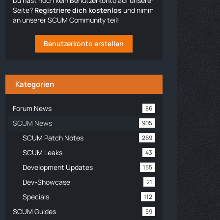
Du hast noch kein Benutzerkonto auf unserer
Seite?
Registriere dich kostenlos
und nimm
an unserer SCUM Community teil!
Benutzerkonto erstellen
Kategorien
Forum News
86
SCUM News
905
SCUM Patch Notes
269
SCUM Leaks
43
Development Updates
155
Dev-Showcase
21
Specials
112
SCUM Guides
59