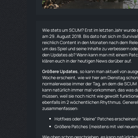
Wie stets um SCUM? Erst im letzten Jahr wurde 
am 29. August 2018. Bis dato hat sich im
Survival
reichlich Content in den Monaten nach dem Releas
um das Spiel und seine Inhalte zu verbessern od
den Updates ab? Wann kann man mit einem Patch 
klären euch in der heutigen News darüber auf.
Größere Updates
, so kann man aktuell von aus
Woche erscheint,
wie wir hier am Dienstag scho
normalerweise immer der Tag, an dem die SCUM E
kann natürlich immer mal vorkommen, das was 
müssen, weil sie noch nicht wie gewollt funktio
ebenfalls im 2 wöchentlichen Rhythmus. Generel
zusammenfassen:
Hotfixes oder "kleine" Patches erscheine
Größere Patches (meistens mit viel neue
Wie oben schon geschrieben, es kann natürlich