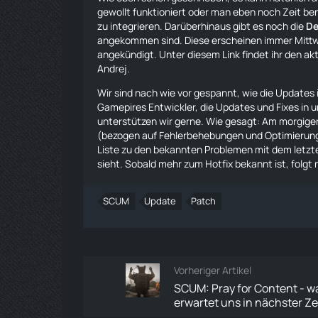
gewollt funktioniert oder man eben noch Zeit ben
zu integrieren. Darüberhinaus gibt es noch die
De
angekommen sind. Diese erscheinen immer Mitt
angekündigt.
Unter diesem Link
findet ihr den a
Andrej.
Wir sind nach wie vor gespannt, wie die Updates
Gamepires Entwickler, die Updates und Fixes in 
unterstützen wir gerne. Wie gesagt: Am morgigen 
(bezogen auf Fehlerbehebungen und Optimierunge
Liste zu den bekannten Problemen mit dem letzte
sieht
. Sobald mehr zum Hotfix bekannt ist, folgt 
SCUM
Update
Patch
Vorheriger Artikel
SCUM: Pray for Content - w
erwartet uns in nächster Ze