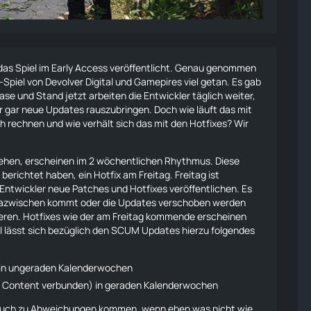
das Spiel im Early Access veröffentlicht. Genau genommen
-Spiel von Devolver Digital und Gamepires viel getan. Es gab
e und Stand jetzt arbeiten die Entwickler täglich weiter,
er gar neue Updates rauszubringen. Doch wie läuft das mit
rechnen und wie verhält sich das mit den Hotfixes? Wir
gehen, erscheinen im 2 wöchentlichen Rhythmus. Diese
n berichtet haben
, ein Hotfix am Freitag. Freitag ist
ntwickler neue Patches und Hotfixes veröffentlichen. Es
dazwischen kommt oder die Updates verschoben werden
nieren. Hotfixes wie der am Freitag kommende erscheinen
l lässt sich bezüglich den SCUM Updates hierzu folgendes
n in ungeraden Kalenderwochen
m Content verbunden) in geraden Kalenderwochen
 auch zu Abweichungen kommen, wenn eben was nicht wie