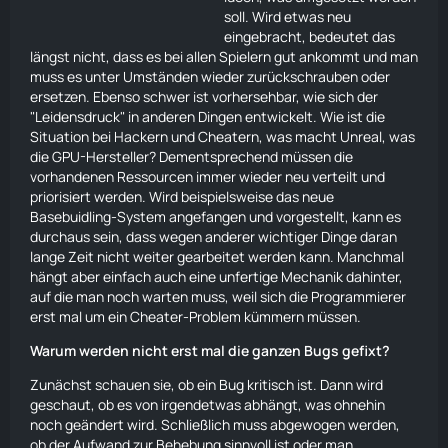
soll. Wird etwas neu
eingebracht, bedeutet das
längst nicht, dass es bei allen Spielern gut ankommt und man
muss es unter Umständen wieder zurückschrauben oder
ersetzen. Ebenso schwer ist vorhersehbar, wie sich der
"Leidensdruck" in anderen Dingen entwickelt. Wie ist die
Situation bei Hackern und Cheatern, was macht Unreal, was
die GPU-Hersteller? Dementsprechend müssen die
vorhandenen Ressourcen immer wieder neu verteilt und
priorisiert werden. Wird beispielsweise das neue
Basebuidling-System angefangen und vorgestellt, kann es
durchaus sein, dass wegen anderer wichtiger Dinge daran
lange Zeit nicht weiter gearbeitet werden kann. Manchmal
hängt aber einfach auch eine unfertige Mechanik dahinter,
auf die man noch warten muss, weil sich die Programmierer
erst mal um ein Cheater-Problem kümmern müssen.
Warum werden nicht erst mal die ganzen Bugs gefixt?
Zunächst schauen sie, ob ein Bug kritisch ist. Dann wird
geschaut, ob es von irgendetwas abhängt, was ohnehin
noch geändert wird. Schließlich muss abgewogen werden,
ob der Aufwand zur Behebung sinnvoll ist oder man