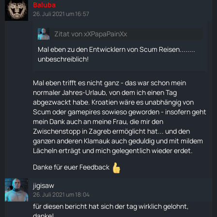
Baluba
26. Juli 2021 um 16:57
Zitat von xXPapaPainXx
Mal eben zu den Entwicklern von Scum Reisen........
unbeschreiblich!
Mal eben trifft es nicht ganz - das war schon mein
normaler Jahres-Urlaub, von dem ich einen Tag
abgezwackt habe. Kroatien wäre es unabhängig von
Scum oder gamepires sowieso geworden - insofern geht
mein Dank auch an meine Frau, die mir den
Zwischenstopp in Zagreb ermöglicht hat... und den
ganzen anderen Klamauk auch geduldig und mit mildem
Lächeln erträgt und mich gelegentlich wieder erdet.
Danke für euer Feedback
jigisaw
26. Juli 2021 um 18:04
für diesen bericht hat sich der tag wirklich gelohnt,
danke!