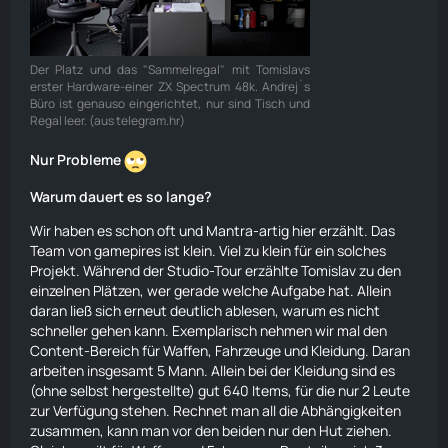
Der Platz und das "Sammelregal" mit Tomislavs
erster Hardware-einer ZX Spectrum 48k. Andrej`s
Büro ist genauso eingerichtet, nur sind Tisch und
Regal leer. (aus telegram.hr)
Nur Probleme
Warum dauert es so lange?
Wir haben es schon oft und Mantra-artig hier erzählt. Das
Team von gamepires ist klein. Viel zu klein für ein solches
Projekt. Während der Studio-Tour erzählte Tomislav zu den
einzelnen Plätzen, wer gerade welche Aufgabe hat. Allein
daran ließ sich erneut deutlich ablesen, warum es nicht
schneller gehen kann. Exemplarisch nehmen wir mal den
Content-Bereich für Waffen, Fahrzeuge und Kleidung. Daran
arbeiten insgesamt 5 Mann. Allein bei der Kleidung sind es
(ohne selbst hergestellte) gut 640 Items, für die nur 2 Leute
zur Verfügung stehen. Rechnet man all die Abhängigkeiten
zusammen, kann man vor den beiden nur den Hut ziehen.