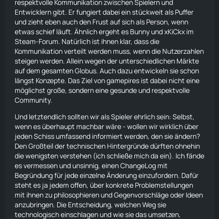
respektvolle Kommunikation zwischen Spielern und
Entwicklern gibt. Er fungiert dabei ein stückweit als Puffer
und zieht eben auch den Frust auf sich als Person, wenn
etwas schief läuft. Ähnlich ergeht es Bunny und xKiCkx im
Steam-Forum. Natürlich ist ihnen klar, dass die
Kommunikation verteilt werden muss, wenn die Nutzerzahlen
steigen werden. Allein wegen der unterschiedlichen Märkte
auf dem gesamten Globus. Auch dazu entwickeln sie schon
längst Konzepte. Das Ziel von gamepires ist dabei nicht eine
möglichst große, sondern eine gesunde und respektvolle
Community.
Und letztendlich sollten wir als Spieler ehrlich sein: Selbst,
wenn es überhaupt machbar wäre - wollen wir wirklich über
jeden Schiss umfassend informiert werden, den sie ändern?
Den Großteil der technischen Hintergründe dürften ohnehin
die wenigsten verstehen (ich schließe mich da ein). Ich fände
es vermessen und unsinnig, einen ChangeLog mit
Begründung für jede einzelne Änderung einzufordern. Dafür
steht es ja jedem offen, über konkrete Problemstellungen
mit ihnen zu philosophieren und Gegenvorschläge oder Ideen
anzubringen. Die Entscheidung, welchen Weg sie
technologisch einschlagen und wie sie das umsetzen,