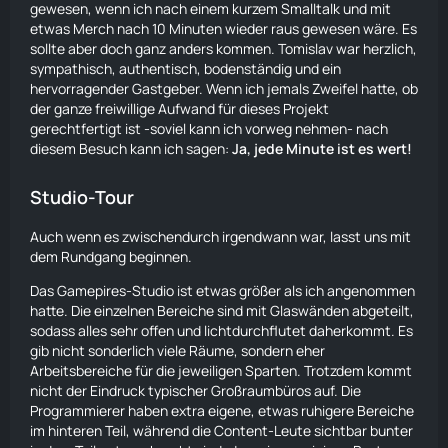
gewesen, wenn ich nach einem kurzem Smalltalk und mit
etwas Merch nach 10 Minuten wieder raus gewesen wäre. Es
sollte aber doch ganz anders kommen. Tomislav war herzlich,
sympathisch, authentisch, bodenständig und ein
hervorragender Gastgeber. Wenn ich jemals Zweifel hatte, ob
der ganze freiwillige Aufwand für dieses Projekt
gerechtfertigt ist -soviel kann ich vorweg nehmen- nach
diesem Besuch kann ich sagen:
Ja, jede Minute ist es wert!
Studio-Tour
Auch wenn es zwischendurch irgendwann war, lasst uns mit
dem Rundgang beginnen.
Das Gamepires-Studio ist etwas größer als ich angenommen
hatte. Die einzelnen Bereiche sind mit Glaswänden abgeteilt,
sodass alles sehr offen und lichtdurchflutet daherkommt. Es
gib nicht sonderlich viele Räume, sondern eher
Arbeitsbereiche für die jeweiligen Sparten. Trotzdem kommt
nicht der Eindruck typischer Großraumbüros auf. Die
Programmierer haben extra eigene, etwas ruhigere Bereiche
im hinteren Teil, während die Content-Leute sichtbar bunter