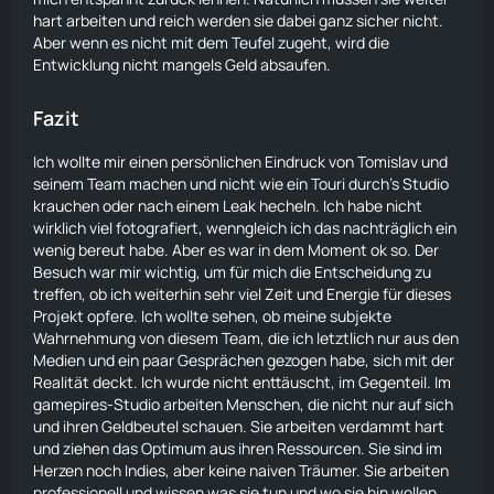
hart arbeiten und reich werden sie dabei ganz sicher nicht.
Aber wenn es nicht mit dem Teufel zugeht, wird die
Entwicklung nicht mangels
Geld
absaufen.
Fazit
Ich wollte mir einen persönlichen Eindruck von Tomislav und
seinem Team machen und nicht wie ein Touri durch's Studio
krauchen oder nach einem Leak hecheln. Ich habe nicht
wirklich viel fotografiert, wenngleich ich das nachträglich ein
wenig bereut habe. Aber es war in dem Moment ok so. Der
Besuch war mir wichtig, um für mich die Entscheidung zu
treffen, ob ich weiterhin sehr viel Zeit und Energie für dieses
Projekt opfere. Ich wollte sehen, ob meine subjekte
Wahrnehmung
von diesem Team, die ich letztlich nur aus den
Medien und ein paar Gesprächen gezogen habe, sich mit der
Realität deckt. Ich wurde nicht enttäuscht, im Gegenteil. Im
gamepires-Studio arbeiten Menschen, die nicht nur auf sich
und ihren Geldbeutel schauen. Sie arbeiten verdammt hart
und ziehen das Optimum aus ihren Ressourcen. Sie sind im
Herzen noch Indies, aber keine naiven Träumer. Sie arbeiten
professionell und wissen was sie tun und wo sie hin wollen.