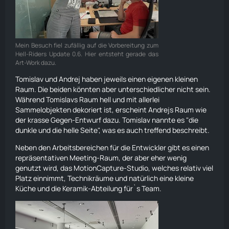
Mein Besuch fiel zufällig auf die Vorbereitung zum
Hell-Riders Update 0.6. Hier entsteht gerade das
Art-Work dazu.
Tomislav und Andrej haben jeweils einen eigenen kleinen
Raum. Die beiden könnten aber unterschiedlicher nicht sein.
Während Tomislavs Raum hell und mit allerlei
Sammelobjekten dekoriert ist, erscheint Andrejs Raum wie
der krasse Gegen-Entwurf dazu. Tomislav nannte es "die
dunkle und die helle Seite", was es auch treffend beschreibt.
Neben den Arbeitsbereichen für die Entwickler gibt es einen
repräsentativen Meeting-Raum, der aber eher wenig
genutzt wird, das MotionCapture-Studio, welches relativ viel
Platz einnimmt, Technikräume und natürlich eine kleine
Küche und die Keramik-Abteilung für`s Team.