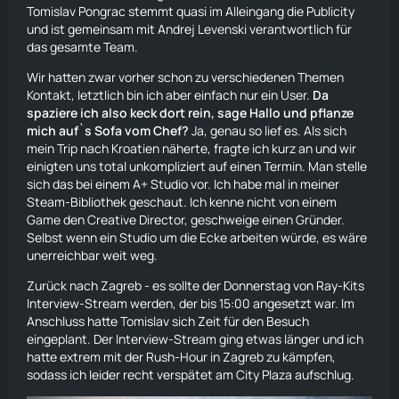
Tomislav Pongrac stemmt quasi im Alleingang die Publicity
und ist gemeinsam mit Andrej Levenski verantwortlich für
das gesamte Team.
Wir hatten zwar vorher schon zu verschiedenen Themen
Kontakt, letztlich bin ich aber einfach nur ein User.
Da
spaziere ich also keck dort rein, sage Hallo und pflanze
mich auf`s Sofa vom Chef?
Ja, genau so lief es. Als sich
mein Trip nach Kroatien näherte, fragte ich kurz an und wir
einigten uns total unkompliziert auf einen Termin. Man stelle
sich das bei einem A+ Studio vor. Ich habe mal in meiner
Steam-Bibliothek geschaut. Ich kenne nicht von einem
Game den Creative Director, geschweige einen Gründer.
Selbst wenn ein Studio um die Ecke arbeiten würde, es wäre
unerreichbar weit weg.
Zurück nach Zagreb - es sollte der Donnerstag von Ray-Kits
Interview-Stream werden, der bis 15:00 angesetzt war. Im
Anschluss hatte Tomislav sich Zeit für den Besuch
eingeplant. Der Interview-Stream ging etwas länger und ich
hatte extrem mit der Rush-Hour in Zagreb zu kämpfen,
sodass ich leider recht verspätet am City Plaza aufschlug.