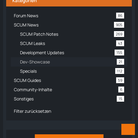
Kategorien
Forum News
86
SCUM News
905
SCUM Patch Notes
269
SCUM Leaks
43
Development Updates
155
Dev-Showcase
21
Specials
112
SCUM Guides
59
Community-Inhalte
6
Sonstiges
15
Filter zurücksetzen