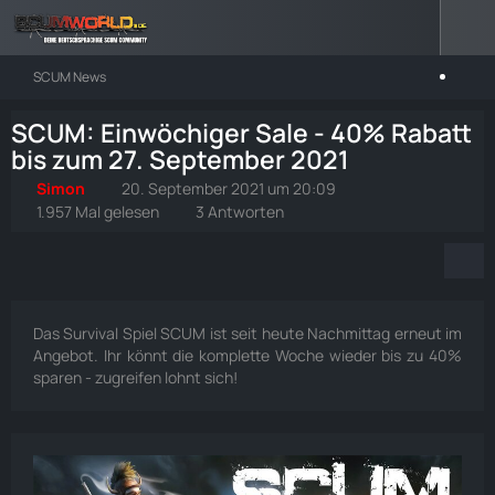
SCUM News
SCUM: Einwöchiger Sale - 40% Rabatt
bis zum 27. September 2021
Simon
20. September 2021 um 20:09
1.957 Mal gelesen
3 Antworten
Das Survival Spiel SCUM ist seit heute Nachmittag erneut im
Angebot. Ihr könnt die komplette Woche wieder bis zu 40%
sparen - zugreifen lohnt sich!