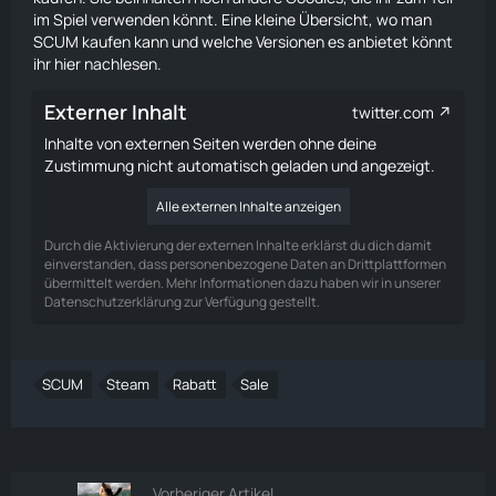
im Spiel verwenden könnt. Eine kleine Übersicht, wo man
SCUM kaufen kann und welche Versionen es anbietet könnt
ihr
hier nachlesen
.
Externer Inhalt
twitter.com
Inhalte von externen Seiten werden ohne deine
Zustimmung nicht automatisch geladen und angezeigt.
Alle externen Inhalte anzeigen
Durch die Aktivierung der externen Inhalte erklärst du dich damit
einverstanden, dass personenbezogene Daten an Drittplattformen
übermittelt werden. Mehr Informationen dazu haben wir in unserer
Datenschutzerklärung zur Verfügung gestellt.
SCUM
Steam
Rabatt
Sale
Vorheriger Artikel