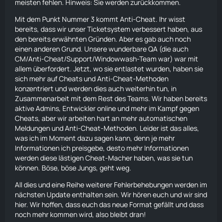
meisten fehlen. Hinweis: Sie werden zurückkommen.
Mit dem Punkt Nummer 3 kommt Anti-Cheat. Ihr wisst
bereits, dass wir unser Ticketsystem verbessert haben, aus
den bereits erwähnten Gründen. Aber es gab auch noch
einen anderen Grund. Unsere wunderbare QA (die auch
CM/Anti-Cheat/Support/Windowwash-Team war) war mit
allem überfordert. Jetzt, wo sie entlastet wurden, haben sie
sich mehr auf Cheats und Anti-Cheat-Methoden
konzentriert und werden dies auch weiterhin tun, in
Zusammenarbeit mit dem Rest des Teams. Wir haben bereits
aktive Admins, Entwickler online und mehr im Kampf gegen
Cheats, aber wir arbeiten hart an mehr automatischen
Meldungen und Anti-Cheat-Methoden. Leider ist das alles,
was ich im Moment dazu sagen kann, denn je mehr
Informationen ich preisgebe, desto mehr Informationen
werden diese lästigen Cheat-Macher haben, was sie tun
können. Böse, böse Jungs, geht weg.
All dies und eine Reihe weiterer Fehlerbehebungen werden im
nächsten Update enthalten sein. Wir hören euch und wir sind
hier. Wir hoffen, dass euch das neue Format gefällt und dass
noch mehr kommen wird, also bleibt dran!