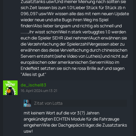
Zusatztanks usw!Und meiner Meinung nach sollten sie
sich Zeit lassen bis zum 1.0!Lieber Stück für Stück zb n
096,097 usw!Wir wissen alle das mit nem neuen Update
wieder neue und alte Bugs ihren Weg ins Spiel
finden!Also lieber langsam und richtig als schnell und
......,ihr wisst schon!Weil n stark verbuggtes 1.0 werden
euch die Spieler SEHR übel nehmen!Auch erwähnen sie
die Verzehnfachung der Spielerzahl!Vergessen aber zu
erwähnen das diese Vervielfachung durch chinesischen
Servern entsteht(siehe Video von Lutheis)und nicht auf
europäischen oder amerikanischen Servern!Also im
Endeffekt setzten sie sich ne rosa Brille auf und sagen
"Alles ist gut"
de_ischel83
16. April 2024 um 13:21
Zitat von Lotta
mit keinem Wort auf die vor 3(?) Jahren
angekündigten ECHTEN Module für die Fahrzeuge
eingehen!Wie der Dachgepäckträger,die Zusatztanks
usw!