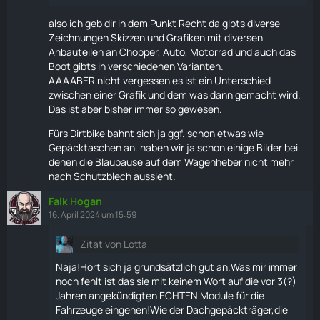
also ich geb dir in dem Punkt Recht da gibts diverse
Zeichnungen Skizzen und Grafiken mit diversen
Anbauteilen an Chopper, Auto, Motorrad und auch das
Boot gibts in verschiedenen Varianten.
AAAABER nicht vergessen es ist ein Unterschied
zwischen einer Grafik und dem was dann gemacht wird.
Das ist aber bisher immer so gewesen.
Fürs
Dirtbike
bahnt sich ja ggf. schon etwas wie
Gepäcktaschen an. haben wir ja schon einige Bilder bei
denen die Blaupause auf dem
Wagenheber
nicht mehr
nach Schutzblech aussieht.
Falk Hogan
16. April 2024 um 15:59
Zitat von Lotta
Naja!Hört sich ja grundsätzlich gut an.Was mir immer
noch fehlt ist das sie mit keinem Wort auf die vor 3(?)
Jahren angekündigten ECHTEN Module für die
Fahrzeuge eingehen!Wie der Dachgepäckträger,die