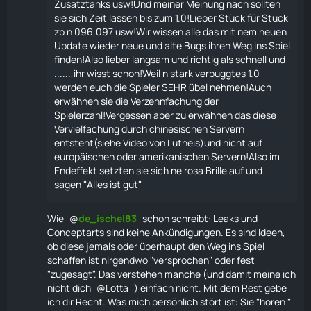
Zusatztanks usw!Und meiner Meinung nach sollten
sie sich Zeit lassen bis zum 1.0!Lieber Stück für Stück
zb n 096,097 usw!Wir wissen alle das mit nem neuen
Update wieder neue und alte Bugs ihren Weg ins Spiel
finden!Also lieber langsam und richtig als schnell und
......,ihr wisst schon!Weil n stark verbuggtes 1.0
werden euch die Spieler SEHR übel nehmen!Auch
erwähnen sie die Verzehnfachung der
Spielerzahl!Vergessen aber zu erwähnen das diese
Vervielfachung durch chinesischen Servern
entsteht(siehe Video von Lutheis)und nicht auf
europäischen oder amerikanischen Servern!Also im
Endeffekt setzten sie sich ne rosa Brille auf und
sagen "Alles ist gut"
Wie
de_ischel83
schon schreibt: Leaks und
Conceptarts sind keine Ankündigungen. Es sind Ideen,
ob diese jemals oder überhaupt den Weg ins Spiel
schaffen ist nirgendwo "versprochen" oder fest
"zugesagt". Das verstehen manche (und damit meine ich
nicht dich
Lotta
) einfach nicht. Mit dem Rest gebe
ich dir Recht. Was mich persönlich stört ist: Sie "hören "