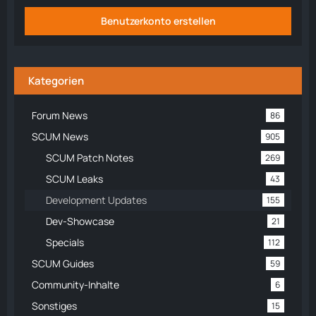
Benutzerkonto erstellen
Kategorien
Forum News
86
SCUM News
905
SCUM Patch Notes
269
SCUM Leaks
43
Development Updates
155
Dev-Showcase
21
Specials
112
SCUM Guides
59
Community-Inhalte
6
Sonstiges
15