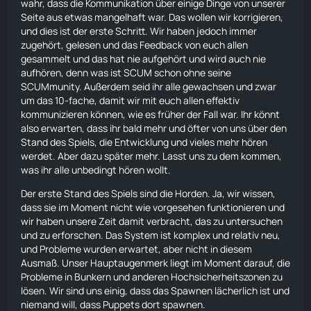
wahr, dass die Kommunikation über einige Dinge von unserer
Seite aus etwas mangelhaft war. Das wollen wir korrigieren,
und dies ist der erste Schritt. Wir haben jedoch immer
zugehört, gelesen und das Feedback von euch allen
gesammelt und das hat nie aufgehört und wird auch nie
aufhören, denn was ist SCUM schon ohne seine
SCUMmunity. Außerdem seid ihr alle gewachsen und zwar
um das 10-fache, damit wir mit euch allen effektiv
kommunizieren können, wie es früher der Fall war. Ihr könnt
also erwarten, dass ihr bald mehr und öfter von uns über den
Stand des Spiels, die Entwicklung und vieles mehr hören
werdet. Aber dazu später mehr. Lasst uns zu dem kommen,
was ihr alle unbedingt hören wollt.
Der erste Stand des Spiels sind die Horden. Ja, wir wissen,
dass sie im Moment nicht wie vorgesehen funktionieren und
wir haben unsere Zeit damit verbracht, das zu untersuchen
und zu erforschen. Das System ist komplex und relativ neu,
und Probleme wurden erwartet, aber nicht in diesem
Ausmaß. Unser Hauptaugenmerk liegt im Moment darauf, die
Probleme in Bunkern und anderen Hochsicherheitszonen zu
lösen. Wir sind uns einig, dass das Spawnen lächerlich ist und
niemand will, dass
Puppets
dort spawnen.