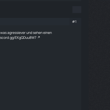
#1
twas agressiever und sehen einen
/discord.gg/EKgQDuu8W7