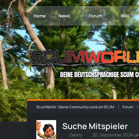
Home
News
Forum
Wiki
ScumWorld - Deine Community rund um SCUM
Forum
Suche Mitspieler
Danny
26. September 2024 um