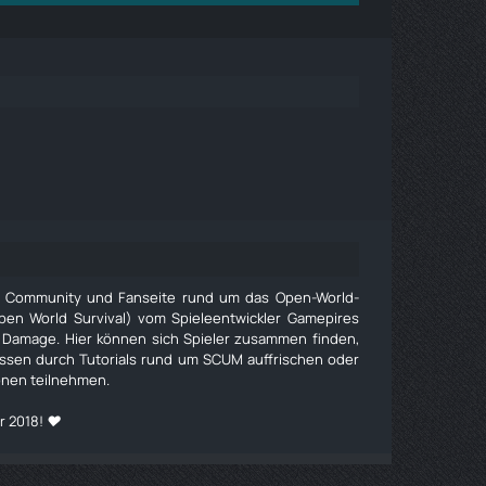
e Community und Fanseite rund um das Open-World-
pen World Survival) vom Spieleentwickler Gamepires
 Damage. Hier können sich Spieler zusammen finden,
issen durch Tutorials rund um SCUM auffrischen oder
onen teilnehmen.
r 2018! ❤️