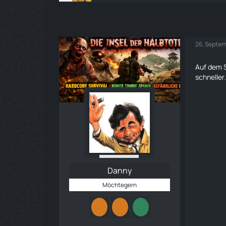
26. Septem
Auf dem S
schnelle
Danny
Möchtegern