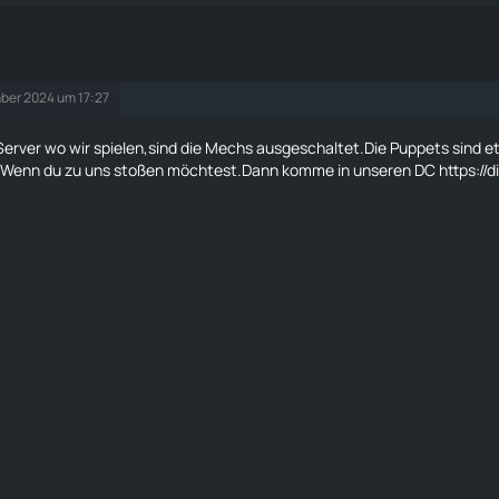
ber 2024 um 17:27
erver wo wir spielen,sind die
Mechs
ausgeschaltet.Die
Puppets
sind e
r.Wenn du zu uns stoßen möchtest.Dann komme in unseren DC
https:/