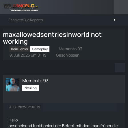
Erledigte Bug Reports
maxallowedsentriesinworld not
working
Memento 93
Kein Fehler
Gameplay
9. Juli 2025 um 01:19
Geschlossen
Memento 93
Neuling
9. Juli 2025 um 01:19
Hallo,
anscheinend funktioniert der Befehl, mit dem man früher die