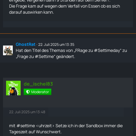
Die Frage kam auf wegen dem Verfall von Essen ob es sich
darauf auswirken kann.
GhostRat
22. Juli 2025 um 13:35
Hat den Titel des Themas von „FRage zu #Settimeday“ zu
„Frage zu #Settime“ geändert.
de_ischel83
Moderator
22. Juli 2025 um 13:48
mit #settime <uhrzeit> Setze ich in der Sandbox immer die
Tageszeit auf Wunschwert.