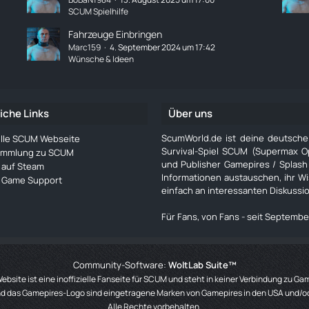
SCUM Spielhilfe
Fahrzeuge Einbringen
Marc159
4. September 2024 um 17:42
Wünsche & Ideen
iche Links
Über uns
ScumWorld.de ist deine deutsch
ielle SCUM Webseite
Survival-Spiel SCUM (Supermax O
ammlung zu SCUM
und Publisher Gamepires / Splash
auf Steam
Informationen austauschen, ihr W
Game Support
einfach an interessanten Diskussi
Für Fans, von Fans - seit Septembe
Community-Software:
WoltLab Suite™
ebsite ist eine inoffizielle Fanseite für SCUM und steht in keiner Verbindung zu Ga
 das Gamepires-Logo sind eingetragene Marken von Gamepires in den USA und/o
Alle Rechte vorbehalten.