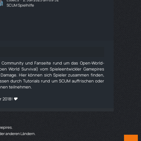
SCUM Spielhilfe
e Community und Fanseite rund um das Open-World-
pen World Survival) vom Spieleentwickler Gamepires
 Damage. Hier können sich Spieler zusammen finden,
issen durch Tutorials rund um SCUM auffrischen oder
onen teilnehmen.
r 2018! ❤️
mepires.
der anderen Ländern.