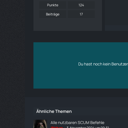
Punkte
124
Beiträge
17
Du hast noch kein Benutzer
Ähnliche Themen
Alle nutzbaren SCUM Befehle
!BHhop
3. November 2024 um 09:31