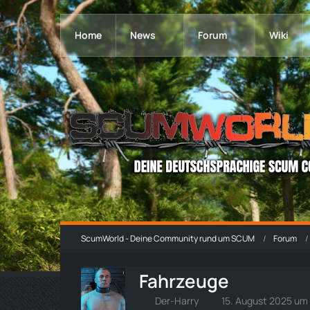
Home
News
Forum
Wiki
ScumWorld - Deine Community rund um SCUM
Forum
Fahrzeuge
Der-Harry
15. August 2025 um