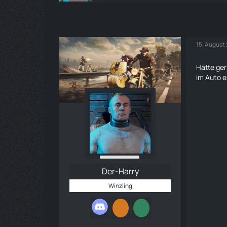
15. August
Hätte ger
im Auto e
Der-Harry
Winzling