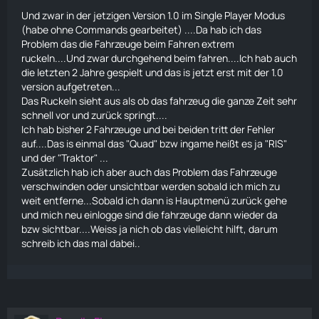
Und zwar in der jetzigen Version 1.0 im Single Player Modus
(habe ohne Commands gearbeitet) ....Da hab ich das
Problem das die Fahrzeuge beim
Fahren
extrem
ruckeln....Und zwar durchgehend beim
fahren
....Ich hab auch
die letzten 2 Jahre gespielt und das is jetzt erst mit der 1.0
version aufgetreten...
Das Ruckeln sieht aus als ob das fahrzeug die ganze Zeit sehr
schnell vor und zurück springt....
Ich hab bisher 2 Fahrzeuge und bei beiden tritt der Fehler
auf....Das is einmal das "Quad" bzw ingame heißt es ja "RIS"
und der "
Traktor
" ...
Zusätzlich hab ich aber auch das Problem das Fahrzeuge
verschwinden oder unsichtbar werden sobald ich mich zu
weit entferne...Sobald ich dann is Hauptmenü zurück gehe
und mich neu einlogge sind die fahrzeuge dann wieder da
bzw sichtbar....Weiss ja nich ob das vielleicht hilft, darum
schreib ich das mal dabei..