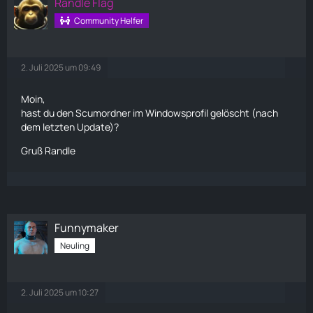
Randle Flag
Community Helfer
2. Juli 2025 um 09:49
Moin,
hast du den Scumordner im Windowsprofil gelöscht (nach
dem letzten Update)?
Gruß Randle
Funnymaker
Neuling
2. Juli 2025 um 10:27