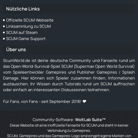
Nützliche Links
Offizielle SCUM Webseite
Linksammlung zu SCUM
SCUM auf Steam
SCUM Game Support
Über uns
ScumWorld.de ist deine deutsche Community und Fanseite rund um
das Open-World-Survival-Spiel SCUM (Supermax Open World Survival)
vom Spieleentwickler Gamepires und Publisher Gamepires / Splash
Damage. Hier können sich Spieler zusammen finden, Informationen
austauschen, ihr Wissen durch Tutorials rund um SCUM auffrischen
oder einfach an interessanten Diskussionen teilnehmen.
Für Fans, von Fans - seit September 2018! ❤️
Community-Software:
WoltLab Suite™
Diese Website ist eine inoffizielle Fanseite für SCUM und steht in keiner
Verbindung zu Gamepires.
SCUM, Gamepires und das Gamepires-Logo sind eingetragene Marken von