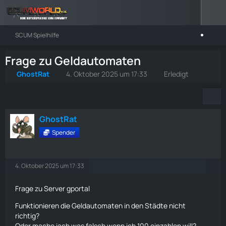
SCUM Spielhilfe
Frage zu Geldautomaten
GhostRat
4. Oktober 2025 um 17:33
Erledigt
GhostRat
Spender
4. Oktober 2025 um 17:33
Frage zu Server gportal
Funktionieren die Geldautomaten in den Städte nicht
richtig?
Oder mache iach was falsch wenn ich 100 einzahlen will?