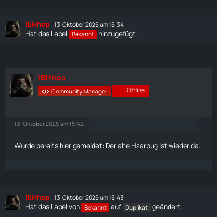
!BHhop
13. Oktober 2025 um 15:34
Hat das Label
hinzugefügt.
Bekannt
!BHhop
Offline
Community Manager
13. Oktober 2025 um 15:42
Wurde bereits hier gemeldet:
Der alte Haarbug ist wieder da.
!BHhop
13. Oktober 2025 um 15:43
Hat das Label von
auf
geändert.
Bekannt
Duplikat