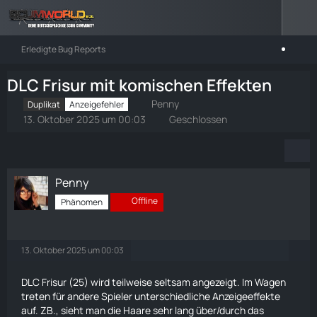
Erledigte Bug Reports
DLC Frisur mit komischen Effekten
Penny
Duplikat
Anzeigefehler
13. Oktober 2025 um 00:03
Geschlossen
Penny
Offline
Phänomen
13. Oktober 2025 um 00:03
DLC Frisur (25) wird teilweise seltsam angezeigt. Im Wagen
treten für andere Spieler unterschiedliche Anzeigeeffekte
auf. ZB., sieht man die Haare sehr lang über/durch das