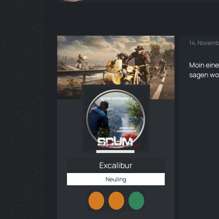
14. Novemb
Moin eine
sagen wor
Excalibur
Neuling