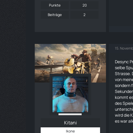
Punkte
20
Beiträge
2
15. Novemb
Desync Pr
selbe Spu
Strasse. 
von meine
sondern f
Sekunden 
kommt es 
des Spiel
unterschi
wird die 
es war al
Kitani
Ikone