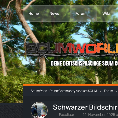
Home
News
Forum
Wiki
ScumWorld - Deine Community rund um SCUM
Forum
Schwarzer Bildschi
Excalibur
14. November 2025 