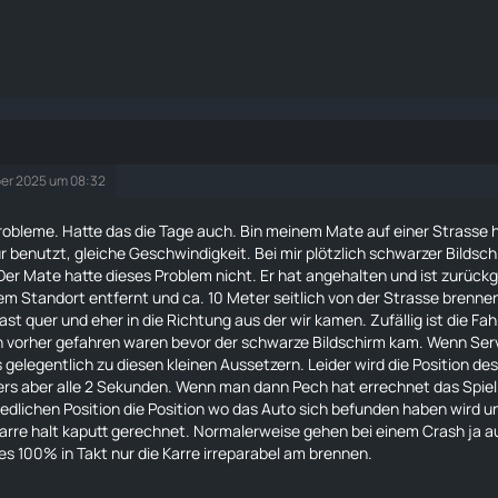
er 2025 um 08:32
obleme. Hatte das die Tage auch. Bin meinem Mate auf einer Strasse h
r benutzt, gleiche Geschwindigkeit. Bei mir plötzlich schwarzer Bildschi
Der Mate hatte dieses Problem nicht. Er hat angehalten und ist zurü
m Standort entfernt und ca. 10 Meter seitlich von der Strasse brennen
ast quer und eher in die Richtung aus der wir kamen. Zufällig ist die Fa
vorher gefahren waren bevor der schwarze Bildschirm kam. Wenn Serve
gelegentlich zu diesen kleinen Aussetzern. Leider wird die Position de
ers aber alle 2 Sekunden. Wenn man dann Pech hat errechnet das Spie
edlichen Position die Position wo das Auto sich befunden haben wird u
Karre halt kaputt gerechnet. Normalerweise gehen bei einem Crash ja a
les 100% in Takt nur die Karre irreparabel am brennen.