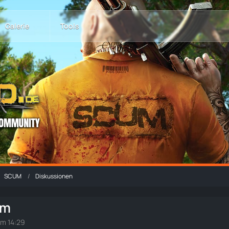
Galerie
Tools
SCUM
Diskussionen
rm
um 14:29