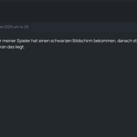
er 2025 um 14:29
r meiner Spieler hat einen schwarzen Bildschirm bekommen, danach st
an das liegt.