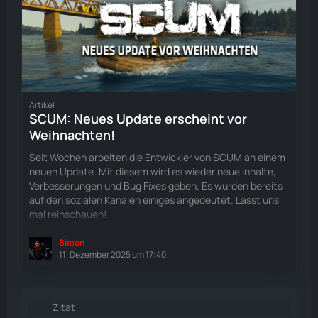
Artikel
SCUM: Neues Update erscheint vor
Weihnachten!
Seit Wochen arbeiten die Entwickler von SCUM an einem
neuen Update. Mit diesem wird es wieder neue Inhalte,
Verbesserungen und Bug Fixes geben. Es wurden bereits
auf den sozialen Kanälen einiges angedeutet. Lasst uns
mal reinschauen!
Simon
11. Dezember 2025 um 17:40
Zitat