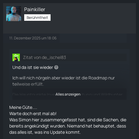
Painkiller
Berühmtheit
11. Dezember 2025 um 18:06
Zitat von de_ischel83
Und da ist sie wieder 😄
Ich will nich nörgeln aber wieder ist die Roadmap nur
teilweise erfüllt.
Die Hauptpunkte Inventarüberarbeitung und Wildhunter
Alles anzeigen
NPCs wurden bisher nicht mal ansatzweise gezeigt.
Meine Güte....
Fraglich was da kommt 🫣
Warte doch erst mal ab!
Was Simon hier zusammengefasst hat, sind die Sachen, die
bereits angekündigt wurden. Niemand hat behauptet, dass
das alles ist, was ins Update kommt.
And more...