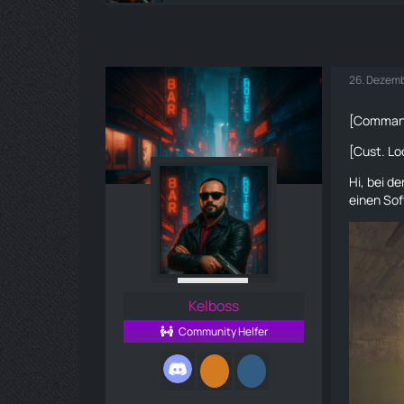
26. Dezemb
[Comman
[Cust. Lo
Hi, bei d
einen Sof
Kelboss
Community Helfer