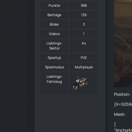
Punkte
996
Beiträge
136
Bilder
3
Videos
1
Lieblings-
A4
Sektor
Spieltyp
PVE
Spielmodus
Multiplayer
Lieblings-
Fahrzeug
Position:
{X=5059
Mesh:
{
"AnchorM