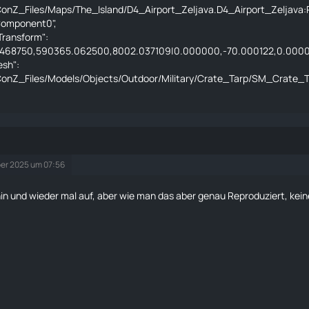
onZ_Files/Maps/The_Island/D4_Airport_Zeljava.D4_Airport_Zeljava
omponent0",
Transform":
468750,590365.062500,8002.037109|0.000000,-70.000122,0.000000
esh":
onZ_Files/Models/Objects/Outdoor/Military/Crate_Tarp/SM_Crate
er 2025 um 07:56
 hin und wieder mal auf, aber wie man das aber genau Reproduziert, kei