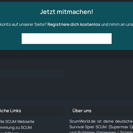
Jetzt mitmachen!
konto auf unserer Seite?
Registriere dich kostenlos
und nimm an uns
Anmelden
Benutzerkonto erstellen
iche Links
Über uns
ScumWorld.de ist deine deutsch
ielle SCUM Webseite
Survival-Spiel SCUM (Supermax O
ammlung zu SCUM
und Publisher Gamepires / Splash