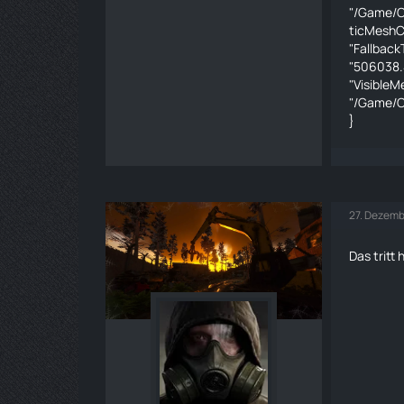
"/Game/C
ticMeshC
"Fallback
"506038.
"VisibleM
"/Game/C
}
27. Dezemb
Das tritt