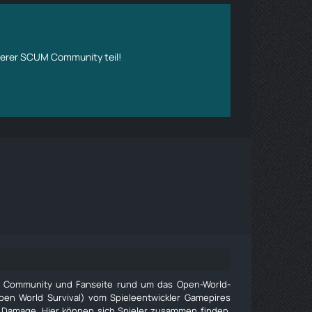
erer SCUM Community teil!
e Community und Fanseite rund um das Open-World-
pen World Survival) vom Spieleentwickler Gamepires
 Damage. Hier können sich Spieler zusammen finden,