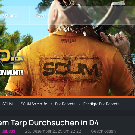
Galerie
Tools
SCUM
SCUM Spielhilfe
Bug Reports
Erledigte Bug Reports
uem Tarp Durchsuchen in D4
Kelboss
26. Dezember 2025 um 22:22
Geschlossen