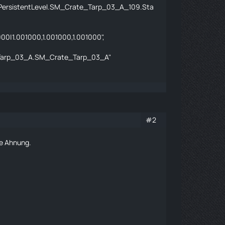
:PersistentLevel.SM_Crate_Tarp_03_A_109.Sta
|1.001000,1.001000,1.001000",
_Tarp_03_A.SM_Crate_Tarp_03_A"
#2
ne Ahnung.