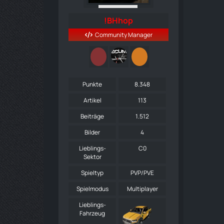
!BHhop
Community Manager
Punkte
8.348
Artikel
113
Beiträge
1.512
Bilder
4
Lieblings-
C0
Sektor
Spieltyp
PVP/PVE
Spielmodus
Multiplayer
Lieblings-
Fahrzeug