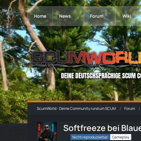
Home
News
Forum
Wiki
ScumWorld - Deine Community rund um SCUM
Forum
Softfreeze bei Bla
Nicht reproduzierbar
Gameplay