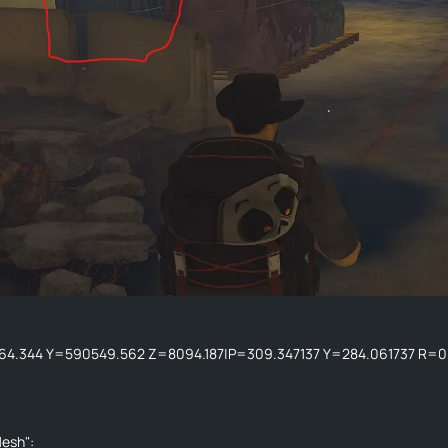
64.344 Y=590549.562 Z=8094.187|P=309.347137 Y=284.061737 R=
esh":