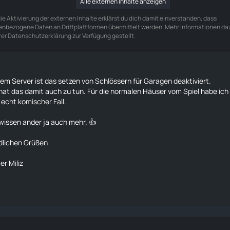
Alle externen Inhalte anzeigen
ie Aktivierung der externen Inhalte erklärst du dich damit einverstanden, dass
nbezogene Daten an Drittplattformen übermittelt werden. Mehr Informationen da
rer Datenschutzerklärung zur Verfügung gestellt.
em Server ist das setzen von Schlössern für Garagen deaktiviert.
 hat das damit auch zu tun. Für die normalen Häuser vom Spiel habe ich 
 echt komischer Fall.
 wissen ander ja auch mehr. 👍
dlichen Grüßen
r Miliz