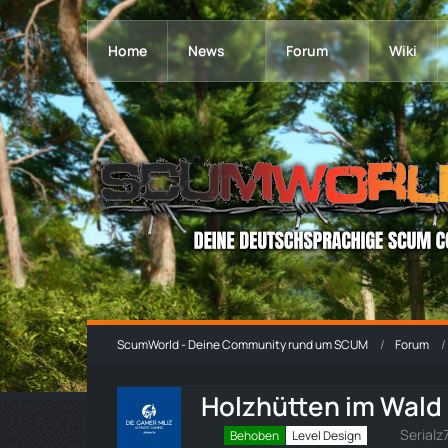
Home
News
Forum
Wiki
ScumWorld - Deine Community rund um SCUM
Forum
Holzhütten im Wald 
Serialz
Behoben
Level Design