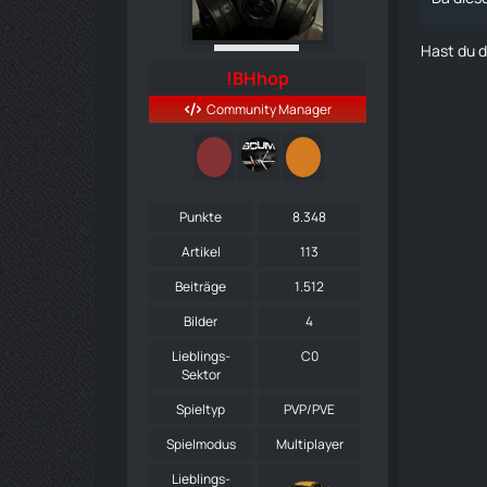
Hast du 
!BHhop
Community Manager
Punkte
8.348
Artikel
113
Beiträge
1.512
Bilder
4
Lieblings-
C0
Sektor
Spieltyp
PVP/PVE
Spielmodus
Multiplayer
Lieblings-