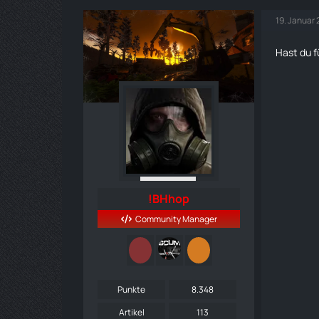
19. Januar
Hast du f
!BHhop
Community Manager
Punkte
8.348
Artikel
113