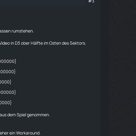
#3
rlassen rumstehen.
Video in D3 ober Hälfte im Osten des Sektors.
.000000}
000000}
00000}
.000000}
00000}
aus dem Spiel genommen.
 eher ein Workaround.