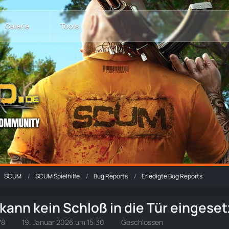
Galerie
Tools
SCUM
SCUM Spielhilfe
Bug Reports
Erledigte Bug Reports
kann kein Schloß in die Tür eingese
78
19. Januar 2026 um 15:30
Geschlossen