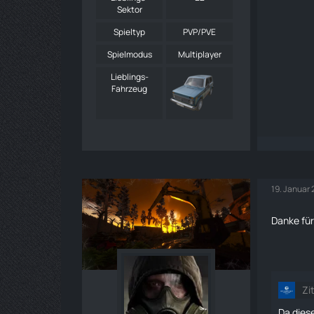
Sektor
Spieltyp
PVP/PVE
Spielmodus
Multiplayer
Lieblings-
Fahrzeug
19. Januar
Danke für
Zi
Da dies