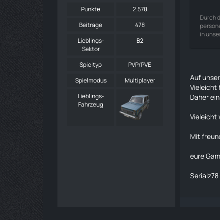
Punkte
2.578
Durch d
Beiträge
478
persone
in unse
Lieblings-
B2
Sektor
Spieltyp
PVP/PVE
Auf unser
Spielmodus
Multiplayer
Vieleicht
Lieblings-
Daher ein
Fahrzeug
Vieleicht
Mit freun
eure Game
Serialz78