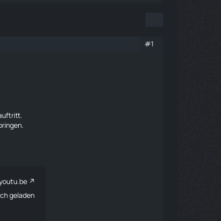
#1
ftritt.
bringen.
youtu.be
sch geladen