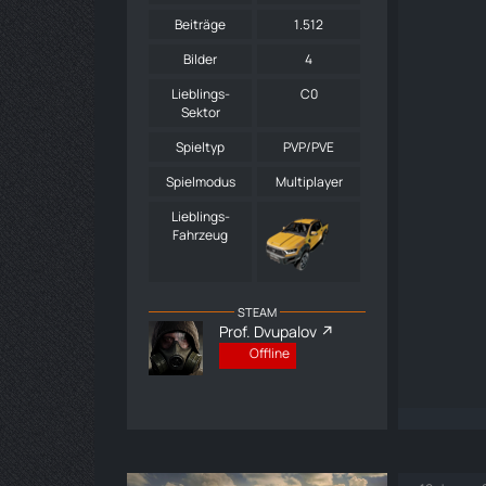
Beiträge
1.512
Bilder
4
Lieblings-
C0
Sektor
Spieltyp
PVP/PVE
Spielmodus
Multiplayer
Lieblings-
Fahrzeug
STEAM
Prof. Dvupalov
Offline