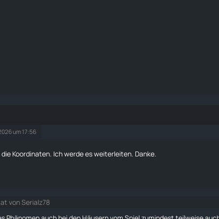
 2026 um 17:56
 die Koordinaten. Ich werde es weiterleiten. Danke.
tat von Serialz78
es Phänomen auch bei den Häusern vom Spiel zumindest teilweise auch 