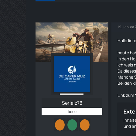
19. Januar
Hallo lieb
heute hab
In den Ho
Ich weis 
Da dieses
Manche S
Bei den k
Link zum 
Serialz78
Exte
Ikone
Inhal
und an