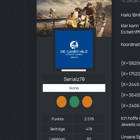
19. Januar
Hallo !BH
klar kann
Es betrif
Koordinat
{X=58200
{X=17522
Serialz78
{X=2449.
Ikone
{X=36455
{X=2406
Ich hoffe
Punkte
2.578
Jeweils v
Beiträge
478
Unsere Sp
Lieblings-
B2