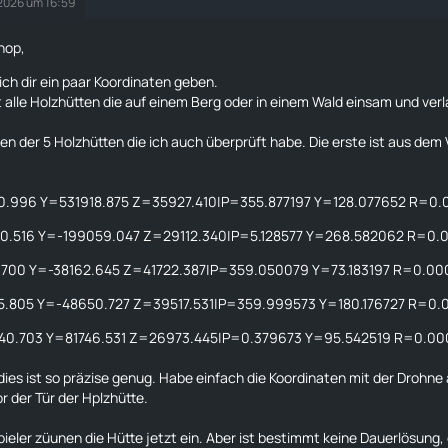
 2026 um 16:59
hop,
 ich dir ein paar Koordinaten geben.
ft alle Holzhütten die auf einem Berg oder in einem Wald einsam und ve
en der 5 Holzhütten die ich auch überprüft habe. Die erste ist aus dem 
.996 Y=531918.875 Z=35927.410|P=355.877197 Y=128.077652 R=0
0.516 Y=-199059.047 Z=29112.340|P=5.128577 Y=268.582062 R=0.
700 Y=-38162.645 Z=41722.387|P=359.050079 Y=73.183197 R=0.0
.805 Y=-48650.727 Z=39517.531|P=359.999573 Y=180.176727 R=0
40.703 Y=81746.531 Z=26973.445|P=0.379673 Y=95.542519 R=0.0
 dies ist so präzise genug. Habe einfach die Koordinaten mit der
Drohne
or der Tür der Hplzhütte.
ieler züunen die Hütte jetzt ein. Aber ist bestimmt keine Dauerlösung,