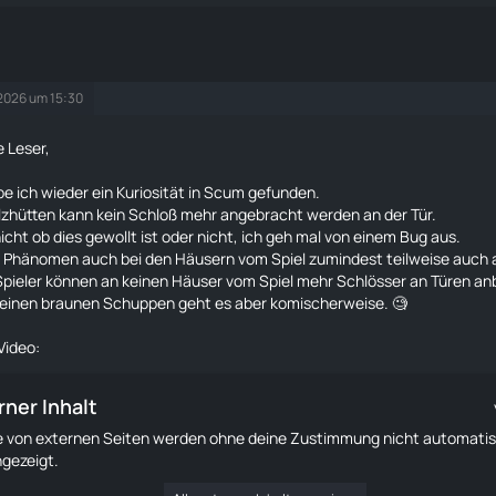
 2026 um 15:30
e Leser,
e ich wieder ein Kuriosität in Scum gefunden.
lzhütten kann kein Schloß mehr angebracht werden an der Tür.
nicht ob dies gewollt ist oder nicht, ich geh mal von einem Bug aus.
 Phänomen auch bei den Häusern vom Spiel zumindest teilweise auch au
pieler können an keinen Häuser vom Spiel mehr
Schlösser
an Türen an
leinen braunen Schuppen geht es aber komischerweise. 🧐
Video:
rner Inhalt
te von externen Seiten werden ohne deine Zustimmung nicht automati
gezeigt.