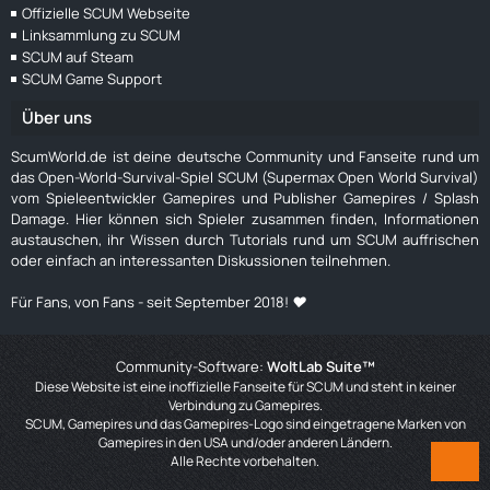
Offizielle SCUM Webseite
Linksammlung zu SCUM
SCUM auf Steam
SCUM Game Support
Über uns
ScumWorld.de ist deine deutsche Community und Fanseite rund um
das Open-World-Survival-Spiel SCUM (Supermax Open World Survival)
vom Spieleentwickler Gamepires und Publisher Gamepires / Splash
Damage. Hier können sich Spieler zusammen finden, Informationen
austauschen, ihr Wissen durch Tutorials rund um SCUM auffrischen
oder einfach an interessanten Diskussionen teilnehmen.
Für Fans, von Fans - seit September 2018! ❤️
Community-Software:
WoltLab Suite™
Diese Website ist eine inoffizielle Fanseite für SCUM und steht in keiner
Verbindung zu Gamepires.
SCUM, Gamepires und das Gamepires-Logo sind eingetragene Marken von
Gamepires in den USA und/oder anderen Ländern.
Alle Rechte vorbehalten.