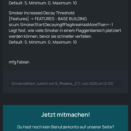
Default: 5, Minimum: 0, Maximum: 10
Smoker Increased Decay Threshold
[Features] -> FEATURES - BASE BUILDING
scum.SmokerStartDecayingIfFlagAreaHasMoreThan=-1
Legt fest, wie viele Smoker in einem Flaggenbereich platziert
werden können, bevor sie schneller verfallen.
Default: 5, Minimum: 0, Maximum: 10
mfg Fabian
Einmal editiert, zuletzt von
9_Phoenix_2
(
7. Juni 2026 um 12:03
)
Jetzt mitmachen!
Du hast noch kein Benutzerkonto auf unserer Seite?