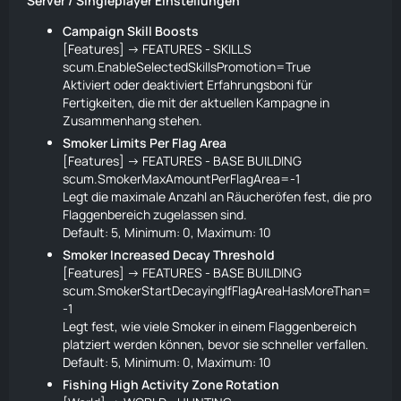
Server / Singleplayer Einstellungen
Campaign Skill Boosts
[Features] -> FEATURES - SKILLS
scum.EnableSelectedSkillsPromotion=True
Aktiviert oder deaktiviert Erfahrungsboni für
Fertigkeiten, die mit der aktuellen Kampagne in
Zusammenhang stehen.
Smoker Limits Per Flag Area
[Features] -> FEATURES - BASE BUILDING
scum.SmokerMaxAmountPerFlagArea=-1
Legt die maximale Anzahl an Räucheröfen fest, die pro
Flaggenbereich zugelassen sind.
Default: 5, Minimum: 0, Maximum: 10
Smoker Increased Decay Threshold
[Features] -> FEATURES - BASE BUILDING
scum.SmokerStartDecayingIfFlagAreaHasMoreThan=
-1
Legt fest, wie viele Smoker in einem Flaggenbereich
platziert werden können, bevor sie schneller verfallen.
Default: 5, Minimum: 0, Maximum: 10
Fishing High Activity Zone Rotation