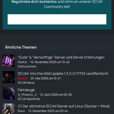
Registriere dich kostenlos
und nimm an unserer SCUM
Community teil!
Anmelden
Benutzerkonto erstellen
Ähnliche Themen
"Gute" & "Vernünftige" Server und Server Erfahrungen
Marksi
15. November 2025 um 15:40
Diskussionen
SCUM: Into the Wild Update 1.3.0.0.117753 veröffentlicht
Simon
25. Mai 2026 um 15:47
SCUM News
Fahrzeuge
9_Phoenix_2
12. April 2026 um 05:26
SCUM Spielhilfe
🧟‍♂️ Der ultimative SCUM Server auf Linux (Docker + Wine)
Rauii
12. Dezember 2025 um 20:44