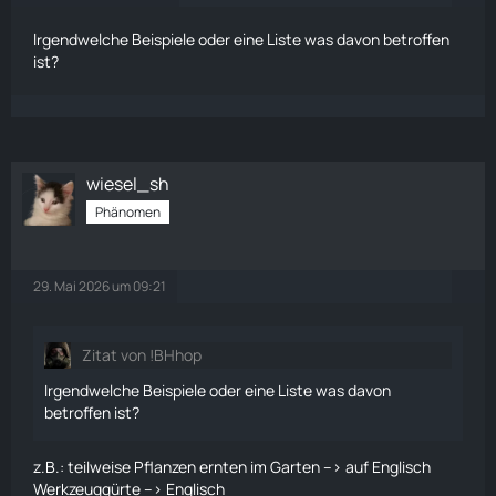
Irgendwelche Beispiele oder eine Liste was davon betroffen
ist?
wiesel_sh
Phänomen
29. Mai 2026 um 09:21
Zitat von !BHhop
Irgendwelche Beispiele oder eine Liste was davon
betroffen ist?
z.B.: teilweise Pflanzen
ernten
im
Garten
--> auf Englisch
Werkzeuggürte --> Englisch