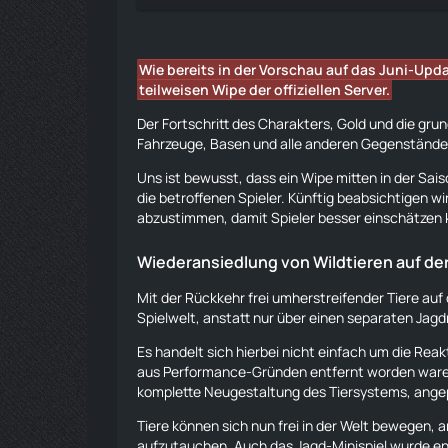
Wie bereits in der Vorschau auf das Juni-Upd
teilweisen Wipe der offiziellen Server.
Der Fortschritt des Charakters, Gold und die gr
Fahrzeuge, Basen und alle anderen Gegenstände 
Uns ist bewusst, dass ein Wipe mitten in der Sai
die betroffenen Spieler. Künftig beabsichtigen w
abzustimmen, damit Spieler besser einschätzen
Wiederansiedlung von Wildtieren auf der
Mit der Rückkehr frei umherstreifender
Tiere
auf 
Spielwelt, anstatt nur über einen separaten Jag
Es handelt sich hierbei nicht einfach um die Reak
aus Performance-Gründen entfernt worden waren
komplette Neugestaltung des Tiersystems, ange
Tiere
können sich nun frei in der Welt bewegen, 
aufzutauchen. Auch das Jagd-Minispiel wurde en