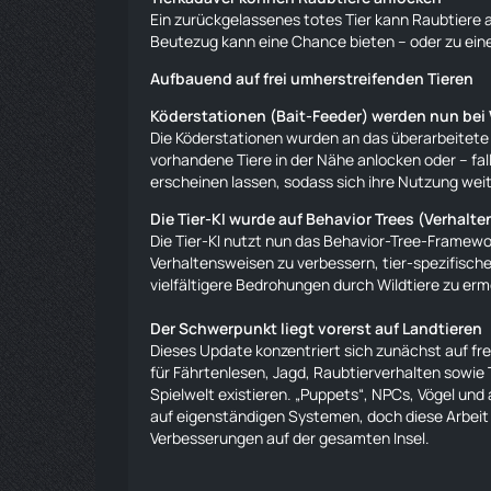
Ein zurückgelassenes totes Tier kann Raubtiere
Beutezug kann eine Chance bieten – oder zu ein
Aufbauend auf frei umherstreifenden Tieren
Köderstationen (Bait-Feeder) werden nun bei
Die Köderstationen wurden an das überarbeitete
vorhandene
Tiere
in der Nähe anlocken oder – fal
erscheinen lassen, sodass sich ihre Nutzung wei
Die Tier-KI wurde auf Behavior Trees (Verhal
Die Tier-KI nutzt nun das Behavior-Tree-Framewor
Verhaltensweisen zu verbessern, tier-spezifisc
vielfältigere Bedrohungen durch Wildtiere zu erm
Der Schwerpunkt liegt vorerst auf Landtieren
Dieses Update konzentriert sich zunächst auf fr
für Fährtenlesen, Jagd, Raubtierverhalten sowie Ti
Spielwelt existieren. „
Puppets
“, NPCs, Vögel und
auf eigenständigen Systemen, doch diese Arbeit s
Verbesserungen auf der gesamten Insel.