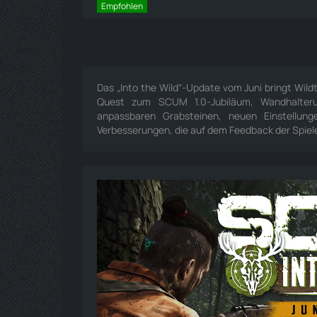
Empfohlen
Das „Into the Wild“-Update vom Juni bringt Wildt
Quest zum SCUM 1.0-Jubiläum, Wandhalterun
anpassbaren Grabsteinen, neuen Einstellung
Verbesserungen, die auf dem Feedback der Spiele