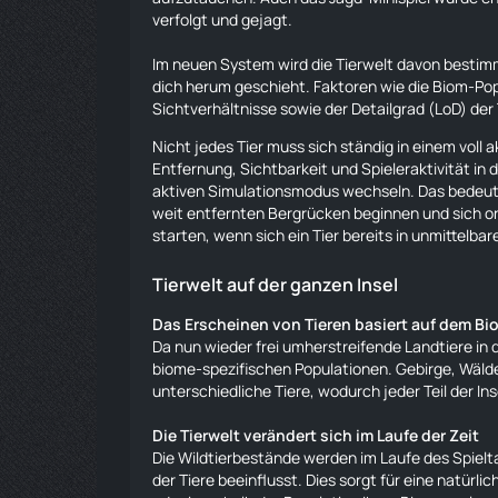
verfolgt und gejagt.
Im neuen System wird die Tierwelt davon bestim
dich herum geschieht. Faktoren wie die Biom-Popu
Sichtverhältnisse sowie der Detailgrad (LoD) der T
Nicht jedes Tier muss sich ständig in einem voll
Entfernung, Sichtbarkeit und Spieleraktivität in
aktiven Simulationsmodus wechseln. Das bedeute
weit entfernten Bergrücken beginnen und sich or
starten, wenn sich ein Tier bereits in unmittelba
Tierwelt auf der ganzen Insel
Das Erscheinen von Tieren basiert auf dem Bi
Da nun wieder frei umherstreifende Landtiere in d
biome-spezifischen Populationen. Gebirge, Wälde
unterschiedliche
Tiere
, wodurch jeder Teil der Ins
Die Tierwelt verändert sich im Laufe der Zeit
Die Wildtierbestände werden im Laufe des Spielt
der
Tiere
beeinflusst. Dies sorgt für eine natürli