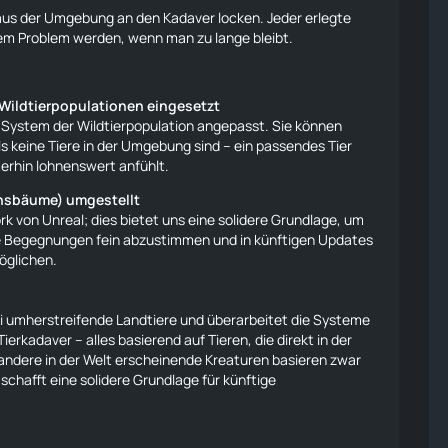
 aus der Umgebung an den Kadaver locken. Jeder erlegte
em Problem werden, wenn man zu lange bleibt.
 Wildtierpopulationen eingesetzt
 System der Wildtierpopulation angepasst. Sie können
ls keine
Tiere
in der Umgebung sind – ein passendes Tier
terhin lohnenswert anfühlt.
tensbäume) umgestellt
k von Unreal; dies bietet uns eine solidere Grundlage, um
he Begegnungen fein abzustimmen und in künftigen Updates
öglichen.
ei umherstreifende Landtiere und überarbeitet die Systeme
erkadaver – alles basierend auf Tieren, die direkt in der
 andere in der Welt erscheinende Kreaturen basieren zwar
chafft eine solidere Grundlage für künftige