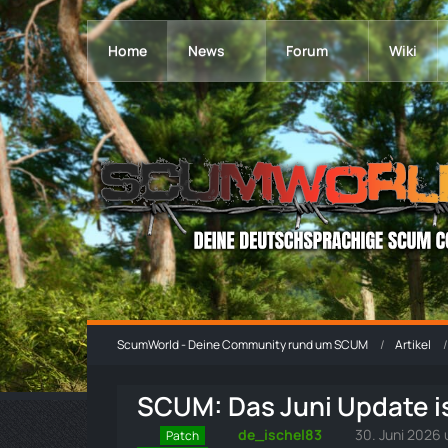
Home
News
Forum
Wiki
ScumWorld - Deine Community rund um SCUM
Artikel
SCUM: Das Juni Update is
de_ischel83
30. Juni 2026
Patch