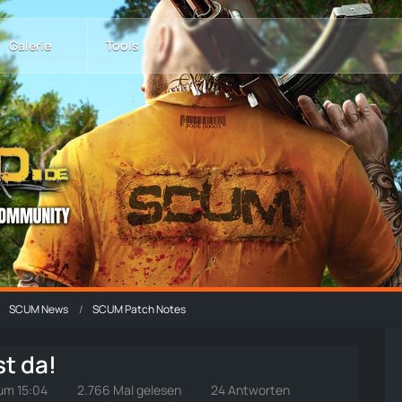
Galerie
Tools
SCUM News
SCUM Patch Notes
t da!
 um 15:04
2.766 Mal gelesen
24 Antworten