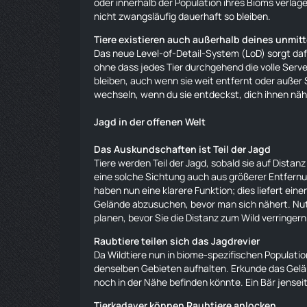
oder innerhalb der Population ihres Bioms verlag
nicht zwangsläufig dauerhaft so bleiben.
Tiere
existieren auch außerhalb deines unmitt
Das neue Level-of-Detail-System (LoD) sorgt dafü
ohne dass jedes Tier durchgehend die volle Serv
bleiben, auch wenn sie weit entfernt oder außer S
wechseln, wenn du sie entdeckst, dich ihnen näh
Jagd in der offenen Welt
Das Auskundschaften ist Teil der Jagd
Tiere
werden Teil der Jagd, sobald sie auf Distanz
eine solche Sichtung auch aus größerer Entfernu
haben nun eine klarere Funktion; dies liefert ei
Gelände abzusuchen, bevor man sich nähert. Nutz
planen, bevor Sie die Distanz zum Wild verringern
Raubtiere teilen sich das Jagdrevier
Da Wildtiere nun in biome-spezifischen Populati
denselben Gebieten aufhalten. Erkunde das Gelän
noch in der Nähe befinden könnte. Ein
Bär
jensei
Tierkadaver können Raubtiere anlocken