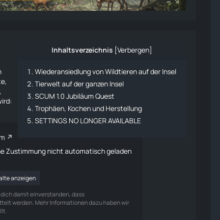
Inhaltsverzeichnis
[
Verbergen
]
n
Wiederansiedlung von Wildtieren auf der Insel
te,
Tierwelt auf der ganzen Insel
,
SCUM 1.0 Jubiläum Quest
ird:
Trophäen, Kochen und Herstellung
SETTINGS NO LONGER AVAILABLE
om
ine Zustimmung nicht automatisch geladen
halte anzeigen
u dich damit einverstanden, dass
telt werden. Mehr Informationen dazu haben wir
lt.