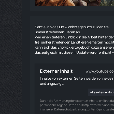
Seht euch das Entwicklertagebuch zu den frei
umherstreifenden Tieren an.
Wer einen tieferen Einblick in die Arbeit hinter de
frei umherstreifenden Landtieren erhalten möch
kann sich das Entwicklertagebuch dazu ansehen
das zeitgleich mit diesem Update veröffentlicht w
Externer Inhalt
www.youtube.c
Inhalte von externen Seiten werden ohne de
und angezeigt.
Alle externen In
Durch die Aktivierung der externen Inhalte erklärst d
personenbezogene Daten an Drittplattformen übermit
in unserer Datenschutzerklärung zur Verfügung gestel