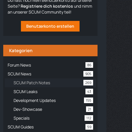
Du hast noch kein Benutzerkonto auf unserer
Seite?
Registriere dich kostenlos
und nimm
an unserer SCUM Community teil!
Benutzerkonto erstellen
Kategorien
Forum News
86
SCUM News
905
SCUM Patch Notes
269
SCUM Leaks
43
Development Updates
155
Dev-Showcase
21
Specials
112
SCUM Guides
59