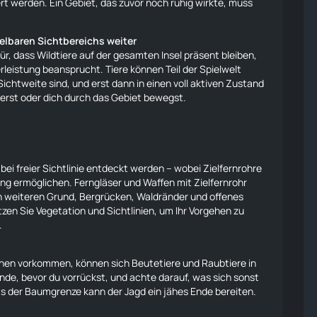
ert werden. Ein Gebiet, das zuvor noch ruhig wirkte, muss
elbaren Sichtbereichs weiter
r, dass Wildtiere auf der gesamten Insel präsent bleiben,
erleistung beansprucht.
Tiere
können Teil der Spielwelt
ichtweite sind, und erst dann in einen voll aktiven Zustand
erst oder dich durch das Gebiet bewegst.
 bei freier Sichtlinie entdeckt werden – wobei Zielfernrohre
ng ermöglichen. Ferngläser und Waffen mit Zielfernrohr
nen weiteren Grund, Bergrücken, Waldränder und offenes
en Sie Vegetation und Sichtlinien, um Ihr Vorgehen zu
.
onen vorkommen, können sich Beutetiere und Raubtiere in
de, bevor du vorrückst, und achte darauf, was sich sonst
ts der Baumgrenze kann der Jagd ein jähes Ende bereiten.