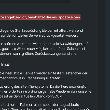
ate angekündigt, beinhaltet dieses Update einen
undlegende Startausrüstung bleiben erhalten, während
auf den offiziellen Servern zurückgesetzt wurden.
son störend wirkt, und wir bedauern die Auswirkungen auf
ir, geplante Wipes nach Möglichkeit auf den Saisonstart
 können, wann größere Zurücksetzungen anstehen.
 Insel
die Insel ist die Tierwelt wieder ein fester Bestandteil der
dmechanismus in Erscheinung zu treten.
tivierung des alten Tiersystems. Da die
Tiere
ursprünglich
, erforderte ihre ordnungsgemäße Wiedereinführung eine
passt an den aktuellen Stand von SCUM.
anstatt nur im Rahmen eines separaten Jagdablaufs
tfernt;
Tiere
werden nun direkt in der Spielwelt aufgespürt,