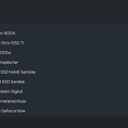
en 1600X
Strix 1050 TI
2210Sw
mspeicher
 SSD NVME SanDisk
B SSD Sandisk
stern Digital
ernetanschluss
iv Geforce Now