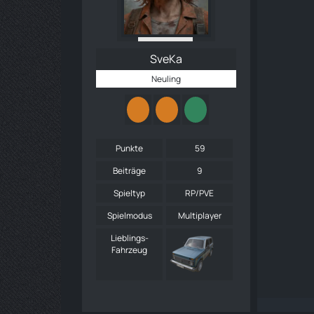
SveKa
Neuling
Punkte
59
Beiträge
9
Spieltyp
RP/PVE
Spielmodus
Multiplayer
Lieblings-
Fahrzeug