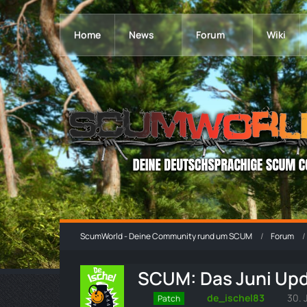
Home
News
Forum
Wiki
ScumWorld - Deine Community rund um SCUM
Forum
SCUM: Das Juni Upda
de_ischel83
30. 
Patch