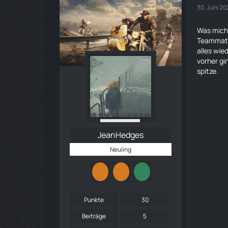
30. Juni 2
Was mich 
Teammate 
alles wie
vorher gi
spitze.
JeanHedges
Neuling
Punkte
30
Beiträge
5