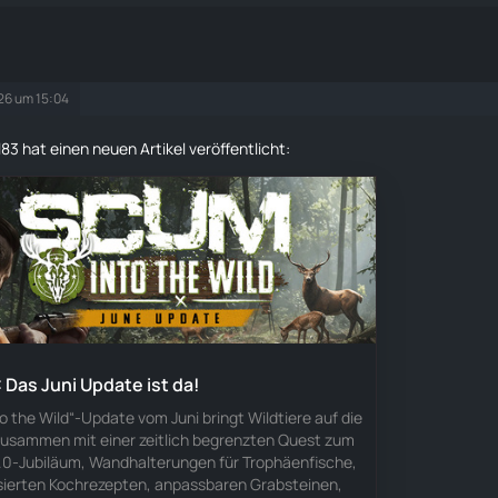
026 um 15:04
83 hat einen neuen Artikel veröffentlicht:
Das Juni Update ist da!
to the Wild“-Update vom Juni bringt Wildtiere auf die
 zusammen mit einer zeitlich begrenzten Quest zum
0-Jubiläum, Wandhalterungen für Trophäenfische,
sierten Kochrezepten, anpassbaren Grabsteinen,