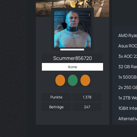
AMD Ryz
Asus ROG 
3x AOC 
Scummer856720
32 GB Ra
Ikone
1x 500GB
2x 250 G
Punkte
1.378
1x 2TB We
Beiträge
247
1GBit Int
Alternat