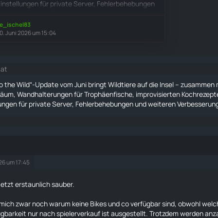
instellungen für private Server, Fehlerbehebungen
teren Verbesserungen, die auf dem Feedback der
 basieren.
e_ischel83
0. Juni 2026 um 15:04
tat
to the Wild“-Update vom Juni bringt Wildtiere auf die Insel – zusamme
iläum, Wandhalterungen für Trophäenfische, improvisierten Kochrezep
lungen für private Server, Fehlerbehebungen und weiteren Verbesserung
026 um 17:45
 jetzt erstaunlich sauber.
 mich zwar noch warum keine Bikes und co verfügbar sind, obwohl welch
gbarkeit nur nach spielerverkauf ist ausgestellt. Trotzdem werden anza