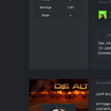
neuen E
und wei
Beiträge
1.387
Spieler
d
Bilder
4
3
Zi
Das „In
1.0-Jub
Einstel
30. Juni 2
Läuft bis
Ich frage
Und Verfü