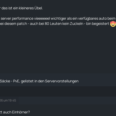
 das ist ein kleineres Übel.
ie server performance vieeeeeel wichtiger als ein verfügbares auto bei
 bei diesem patch - auch bei 80 Leuten kein Zuckeln - bin begeistert
 Säcke - PvE, gelistet in den Servervorstellungen
026 um 19:45
tzt auch Einhörner?