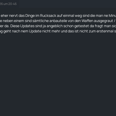
026 um 20:46
eher nervt das Dinge im
Rucksack
auf einmal weg sind die man ne Minu
neben einem sind sämtliche anbauteile von den Waffen ausgegraut / g
der da. Diese Updates sind ja angeblich schon getestet da fragt man 
ng geht nach nem Update nicht mehr und das ist nicht zum erstenmal s