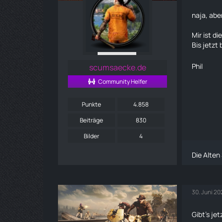
naja, aber
Mir ist d
Bis jetzt
Phil
scumsaecke.de
Community Helfer
Punkte
4.858
Beiträge
830
Bilder
4
Die Alten
30. Juni 2
Gibt's je