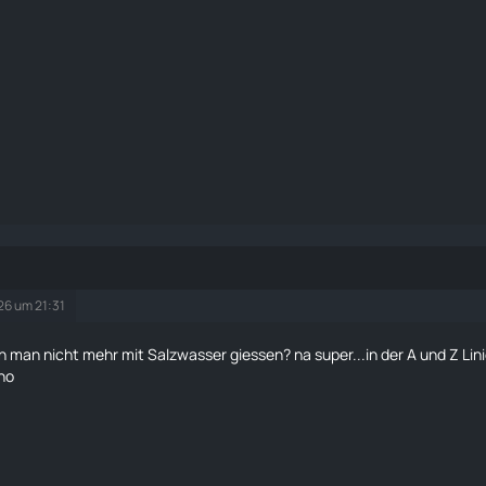
26 um 21:31
n man nicht mehr mit Salzwasser giessen? na super...in der A und Z Lini
no