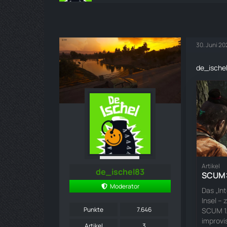
30. Juni 2
de_ischel
Artikel
de_ischel83
SCUM: 
Moderator
Das „In
Insel –
Punkte
7.646
SCUM 1.
improvi
Artikel
3