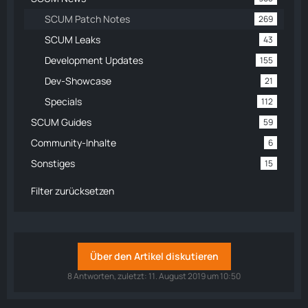
SCUM Patch Notes
269
SCUM Leaks
43
Development Updates
155
Dev-Showcase
21
Specials
112
SCUM Guides
59
Community-Inhalte
6
Sonstiges
15
Filter zurücksetzen
Über den Artikel diskutieren
8 Antworten, zuletzt:
11. August 2019 um 10:50