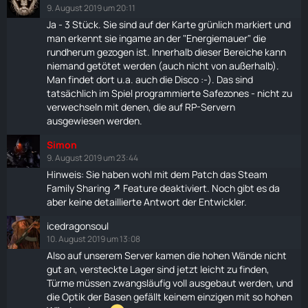
9. August 2019 um 20:11
Ja - 3 Stück. Sie sind auf der
Karte
grünlich markiert und
man erkennt sie ingame an der "Energiemauer" die
rundherum gezogen ist. Innerhalb dieser Bereiche kann
niemand getötet werden (auch nicht von außerhalb).
Man findet dort u.a. auch die Disco :-). Das sind
tatsächlich im Spiel programmierte Safezones - nicht zu
verwechseln mit denen, die auf RP-Servern
ausgewiesen werden.
Simon
9. August 2019 um 23:44
Hinweis: Sie haben wohl mit dem Patch das
Steam
Family Sharing
Feature deaktiviert. Noch gibt es da
aber keine detaillierte Antwort der Entwickler.
icedragonsoul
10. August 2019 um 13:08
Also auf unserem Server kamen die hohen Wände nicht
gut an, versteckte Lager sind jetzt leicht zu finden,
Türme müssen zwangsläufig voll ausgebaut werden, und
die Optik der Basen gefällt keinem einzigen mit so hohen