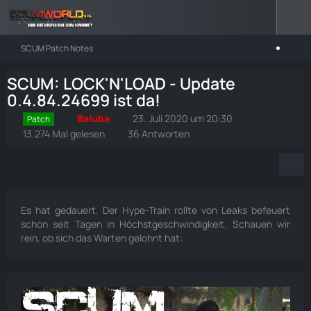
SCUM Patch Notes
SCUM: LOCK'N'LOAD - Update
0.4.84.24699 ist da!
Baluba
23. Juli 2020 um 20:30
Patch
13.274 Mal gelesen
36 Antworten
Es hat gedauert. Der Hype-Train rollte von Leaks befeuert
schon seit Tagen in Höchstgeschwindigkeit. Schauen wir
rein, ob sich das Warten gelohnt hat: