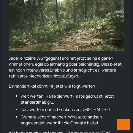
Jeder einzelne Wurfgegenstand hat jetzt seine eigenen
Animationen, egal ob einhändig oder beidhändig. Dies bietet
ein noch intensiveres Erlebnis und ermöglicht es, weitere
raffinierte Mechaniken hinzuzufügen.
Einhandartikel könnt ihr jetzt wie folgt
werfen
:
weit
werfen
: Halte die Wurf-Taste gedrückt, jetzt
standardmäßig G.
kurz
werfen
: durch Drücken von UMSCHALT + G.
Granate
scharf machen: Wird automatisch
angewendet, wenn ihr die
Granate
haltet.
Wir haben auch eine Mechanik "Vorbereiten zum Wurf"