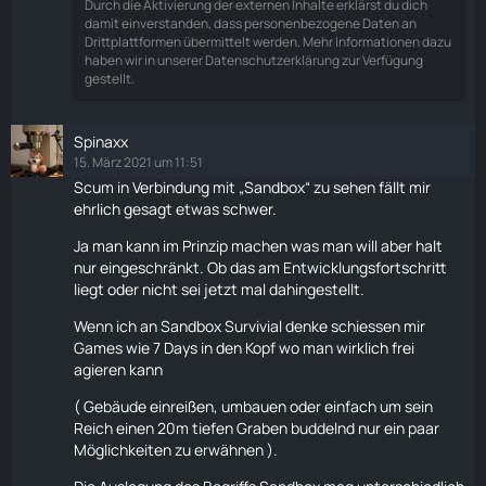
Durch die Aktivierung der externen Inhalte erklärst du dich
damit einverstanden, dass personenbezogene Daten an
Drittplattformen übermittelt werden. Mehr Informationen dazu
haben wir in unserer Datenschutzerklärung zur Verfügung
gestellt.
Spinaxx
15. März 2021 um 11:51
Scum in Verbindung mit „Sandbox“ zu sehen fällt mir
ehrlich gesagt etwas schwer.
Ja man kann im Prinzip machen was man will aber halt
nur eingeschränkt. Ob das am Entwicklungsfortschritt
liegt oder nicht sei jetzt mal dahingestellt.
Wenn ich an Sandbox Survivial denke schiessen mir
Games wie 7 Days in den Kopf wo man wirklich frei
agieren kann
( Gebäude einreißen, umbauen oder einfach um sein
Reich einen 20m tiefen Graben buddelnd nur ein paar
Möglichkeiten zu erwähnen ).