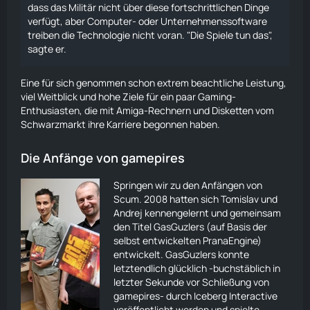
dass das Militär nicht über diese fortschrittlichen Dinge
verfügt, aber Computer- oder Unternehmenssoftware
treiben die Technologie nicht voran. "Die Spiele tun das",
sagte er.
Eine für sich genommen schon extrem beachtliche Leistung,
viel Weitblick und hohe Ziele für ein paar Gaming-
Enthusiasten, die mit Amiga-Rechnern und Disketten vom
Schwarzmarkt ihre Karriere begonnen haben.
Die Anfänge von gamepires
Springen wir zu den Anfängen von
Scum. 2008 hatten sich Tomislav und
Andrej kennengelernt und gemeinsam
den Titel GasGuzlers (auf Basis der
selbst entwickelten PranaEngine)
entwickelt. GasGuzlers konnte
letztendlich glücklich -buchstäblich in
letzter Sekunde vor Schließung von
gamepires- durch Iceberg Interactive
veröffentlicht werden und spielte