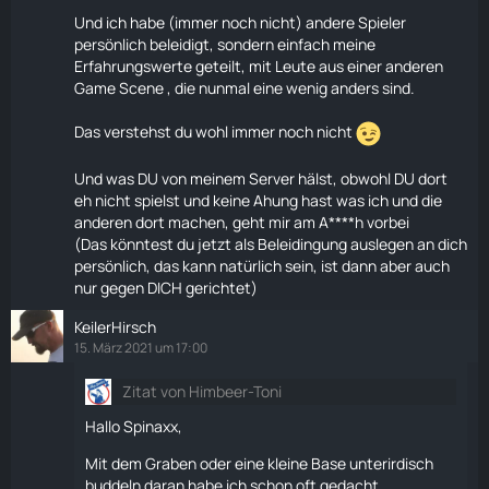
Und das ist durch aus negativ gemeint.
Und ich habe (immer noch nicht) andere Spieler
Die Devs sind sich selber noch nicht einig was Scum
persönlich beleidigt, sondern einfach meine
werden soll, aber du weist es schon besser ?
Erfahrungswerte geteilt, mit Leute aus einer anderen
Game Scene , die nunmal eine wenig anders sind.
Die Aussagen bisher der Devs sprechen nicht gegen
Bots. Maximal gegen eine finanzielle Ausnutzung von
Das verstehst du wohl immer noch nicht
Bots, sprich das verkaufen von Item gegen reale
Währung
. Aber das geht auch ohne.
Und was DU von meinem Server hälst, obwohl DU dort
eh nicht spielst und keine Ahung hast was ich und die
Ich finde auch das Scum in der bisherigen
anderen dort machen, geht mir am A****h vorbei
Entwicklung zu sehr in Richtung Loot-Schießbude
(Das könntest du jetzt als Beleidingung auslegen an dich
geht. Siehe Schleifstein. Allerdings werde ich das
persönlich, das kann natürlich sein, ist dann aber auch
keinem verbieten wollen noch werde ich diese Spieler
nur gegen DICH gerichtet)
beleidigen, sondern meine Kritik gegen über den Devs
und ihren Handlungen äußern.
KeilerHirsch
15. März 2021 um 17:00
Eine These von mir: Bist du so von den Bots angepisst
weil du auf deinem teuer bezahlten Server alleine
Zitat von Himbeer-Toni
hockst und die andern lieber mit Bots spielen.
Hallo Spinaxx,
Du willst mit dem Bot-Verbote erreichen das mehr
Leute deine Version von Scum spielen müssen.
Mit dem Graben oder eine kleine Base unterirdisch
buddeln daran habe ich schon oft gedacht.