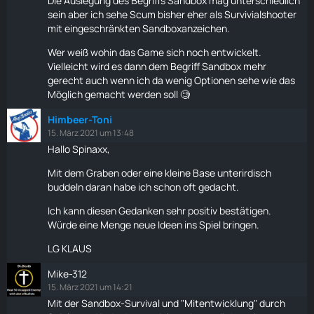
Die Auslegung des Begriffs Sandbox mag unterschiedlich
sein aber ich sehe Scum bisher eher als Survivialshooter
mit eingeschränkten Sandboxanzeichen.
Wer weiß wohin das Game sich noch entwickelt.
Vielleicht wird es dann dem Begriff Sandbox mehr
gerecht auch wenn ich da wenig Optionen sehe wie das
Möglich gemacht werden soll 🧐
Himbeer-Toni
15. März 2021 um 13:48
Hallo Spinaxx,
Mit dem Graben oder eine kleine Base unterirdisch
buddeln daran habe ich schon oft gedacht.
Ich kann diesen Gedanken sehr positiv bestätigen.
Würde eine Menge neue Ideen ins Spiel bringen.
LG KLAUS
Mike-312
15. März 2021 um 14:21
Mit der Sandbox-
Survival
und "Mitentwicklung" durch