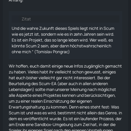
Zitat
Und die wahre Zukunft dieses Spiels liegt nicht in Scum
wie es jetzt ist, sondern wie es in zehn Jahren sein wird.
Es ist ein Projekt, das so lange leben wird. Wer weiß, es
könnte Scum 2 sein, aber dann höchstwahrscheinlich
ohne mich “ (Tomislav Pongrac)
Wir hoffen, euch damit einige neue Infos zugänglich gemacht
zu haben. Vieles habt ihr vielleicht schon gewusst, einiges
hat euch bisher vielleicht gar nicht interessiert. Bei der
Beurteilung des Scum-EA (aber auch in allen anderen
Lebenslagen) sollte man unserer Meinung nach möglichst
alle Aspekte eines Projektes kennen und berücksichtigen,
um zu einer realen Einschätzung der eigenen
Erwartungshaltung zu kommen. Denn eines steht fest: Was
Scum ist und was es wird, bestimmt nicht allein das Genre, in
dem es veröffentlicht wurde. Es ist ein laufender Prozess, der
am Ende eine Sandbox-Umgebung zum Ziel hat, in der die
Spieler ihr eigenes Spiel nach den eigenen Vorstellungen