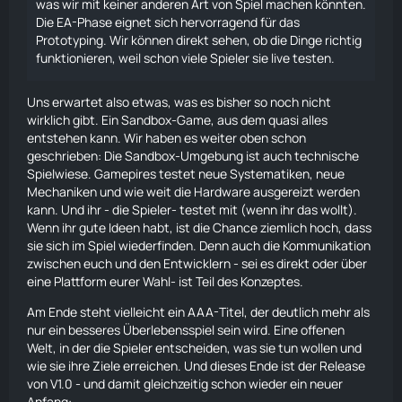
was wir mit keiner anderen Art von Spiel machen könnten.
Die EA-Phase eignet sich hervorragend für das
Prototyping. Wir können direkt sehen, ob die Dinge richtig
funktionieren, weil schon viele Spieler sie live testen.
Uns erwartet also etwas, was es bisher so noch nicht
wirklich gibt. Ein Sandbox-Game, aus dem quasi alles
entstehen kann. Wir haben es weiter oben schon
geschrieben: Die Sandbox-Umgebung ist auch technische
Spielwiese. Gamepires testet neue Systematiken, neue
Mechaniken und wie weit die Hardware ausgereizt werden
kann. Und ihr - die Spieler- testet mit (wenn ihr das wollt).
Wenn ihr gute Ideen habt, ist die Chance ziemlich hoch, dass
sie sich im Spiel wiederfinden. Denn auch die Kommunikation
zwischen euch und den Entwicklern - sei es direkt oder über
eine Plattform eurer Wahl- ist Teil des Konzeptes.
Am Ende steht vielleicht ein AAA-Titel, der deutlich mehr als
nur ein besseres Überlebensspiel sein wird. Eine offenen
Welt, in der die Spieler entscheiden, was sie tun wollen und
wie sie ihre Ziele erreichen. Und dieses Ende ist der Release
von V1.0 - und damit gleichzeitig schon wieder ein neuer
Anfang: