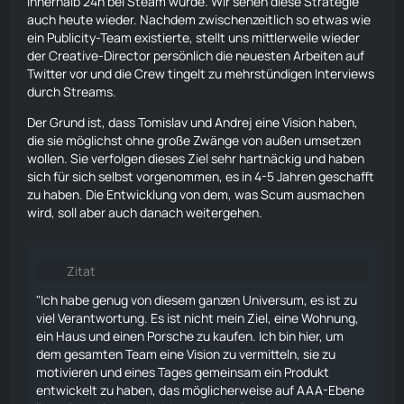
innerhalb 24h bei Steam wurde. Wir sehen diese Strategie
auch heute wieder. Nachdem zwischenzeitlich so etwas wie
ein Publicity-Team existierte, stellt uns mittlerweile wieder
der Creative-Director persönlich die neuesten Arbeiten auf
Twitter vor und die Crew tingelt zu mehrstündigen Interviews
durch Streams.
Der Grund ist, dass Tomislav und Andrej eine Vision haben,
die sie möglichst ohne große Zwänge von außen umsetzen
wollen. Sie verfolgen dieses Ziel sehr hartnäckig und haben
sich für sich selbst vorgenommen, es in 4-5 Jahren geschafft
zu haben. Die Entwicklung von dem, was Scum ausmachen
wird, soll aber auch danach weitergehen.
Zitat
"Ich habe genug von diesem ganzen Universum, es ist zu
viel Verantwortung. Es ist nicht mein Ziel, eine Wohnung,
ein Haus und einen Porsche zu kaufen. Ich bin hier, um
dem gesamten Team eine Vision zu vermitteln, sie zu
motivieren und eines Tages gemeinsam ein Produkt
entwickelt zu haben, das möglicherweise auf AAA-Ebene