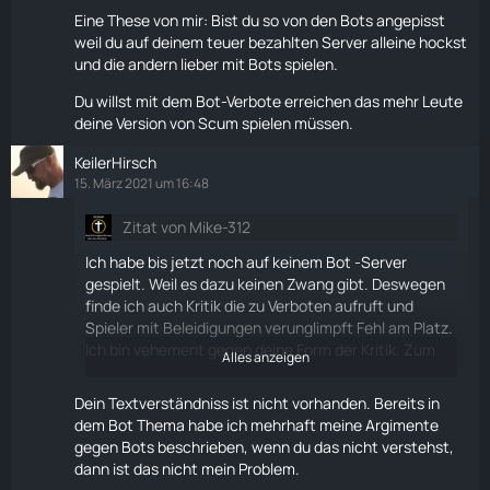
Eine These von mir: Bist du so von den Bots angepisst
weil du auf deinem teuer bezahlten Server alleine hockst
und die andern lieber mit Bots spielen.
Du willst mit dem Bot-Verbote erreichen das mehr Leute
deine Version von Scum spielen müssen.
KeilerHirsch
15. März 2021 um 16:48
Zitat von Mike-312
Ich habe bis jetzt noch auf keinem Bot -Server
gespielt. Weil es dazu keinen Zwang gibt. Deswegen
finde ich auch Kritik die zu Verboten aufruft und
Spieler mit Beleidigungen verunglimpft Fehl am Platz.
Ich bin vehement gegen deine Form der Kritik. Zum
Alles anzeigen
einen weil sie über Kritik hinaus geht und zum andern
nicht angemessen ist. Du hast keine Argumente
Dein Textverständniss ist nicht vorhanden. Bereits in
gegen Bots, bloß Beschimpfungen und deine
dem Bot Thema habe ich mehrhaft meine Argimente
Vorstellung was das "wahre" Scum ist. Du bist kein
gegen Bots beschrieben, wenn du das nicht verstehst,
Fan sondern Fanatiker.
dann ist das nicht mein Problem.