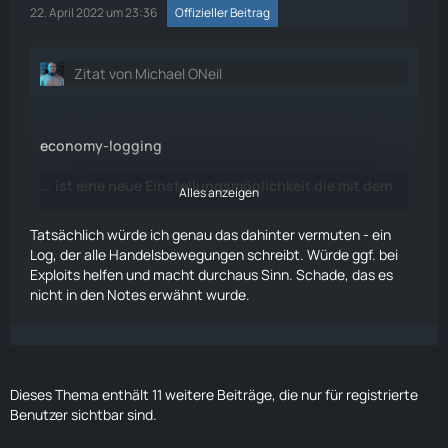
22. April 2022 um 23:36
Offizieller Beitrag
Zitat von Michael ONeil
economy-logging
... ist eine neue Einstellungsmöglichkeit die mit dem
Alles anzeigen
Fix bei G-Portal aufgetaucht ist, leider ohne
Beschreibung. Hat schon jmd herausgefunden was
Tatsächlich würde ich genau das dahinter vermuten - ein
das genau ist?
Log, der alle Handelsbewegungen schreibt. Würde ggf. bei
Tatsächlich so einfach wie der Name sagt, dass Logs
Exploits helfen und macht durchaus Sinn. Schade, das es
dafür angelegt werden?
nicht in den Notes erwähnt wurde.
Wollte es jetzt im laufenden betrieb auch nicht
einfach ausprobieren
Tänks vor anzwerz
Dieses Thema enthält 11 weitere Beiträge, die nur für registrierte
Benutzer sichtbar sind.