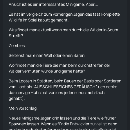
Ansich ist es ein interessantes Minigame. Aber:::
Es hat im vergleich zum vorherigen Jagen das fast komplette
Wildlife im Spiel kaputt gemacht.
Was findet man aktuell wenn man durch die Wälder in Scum
Streift?
Zombies
.
Seltenst mal einen
Wolf
oder einen Bären.
Wo findet man die
Tiere
die man beim durchstreifen der
Wälder vermuten würde und gerne hätte?
Beim Looten in Städten, beim Bauen der Basis oder Sortieren
vom Loot als "AUSSCHLIESSICHES GERÄUSCH" (ich denke
das nervige
Huhn
hat von uns jeder schon mehrfach
gehabt).
Mein Vorschlag:
Neues Minigame Jagen drin lassen und die
Tiere
wie früher
Spawnen lassen. Wenn es für die Entwickler zu viel ist dann
beides in reduzierter form oder wie es ja aktuell möglich ist