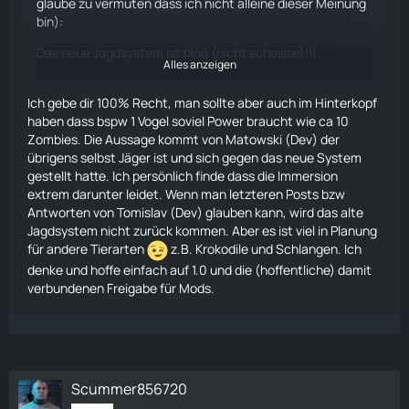
glaube zu vermuten dass ich nicht alleine dieser Meinung
bin):
Das neue Jagdsystem ist blöd (nicht scheisse)!!!
Alles anzeigen
Ansich ist es ein interessantes Minigame. Aber:::
Ich gebe dir 100% Recht, man sollte aber auch im Hinterkopf
Es hat im vergleich zum vorherigen Jagen das fast
haben dass bspw 1
Vogel
soviel Power braucht wie ca 10
komplette Wildlife im Spiel kaputt gemacht.
Zombies
. Die Aussage kommt von Matowski (Dev) der
übrigens selbst Jäger ist und sich gegen das neue System
Was findet man aktuell wenn man durch die Wälder in
gestellt hatte. Ich persönlich finde dass die Immersion
Scum Streift?
extrem darunter leidet. Wenn man letzteren Posts bzw
Antworten von Tomislav (Dev) glauben kann, wird das alte
Zombies
.
Jagdsystem nicht zurück kommen. Aber es ist viel in Planung
Seltenst mal einen
Wolf
oder einen Bären.
für andere Tierarten
z.B. Krokodile und Schlangen. Ich
denke und hoffe einfach auf 1.0 und die (hoffentliche) damit
Wo findet man die
Tiere
die man beim durchstreifen der
verbundenen Freigabe für Mods.
Wälder vermuten würde und gerne hätte?
Beim Looten in Städten, beim Bauen der Basis oder
Sortieren vom Loot als "AUSSCHLIESSICHES GERÄUSCH"
(ich denke das nervige
Huhn
hat von uns jeder schon
mehrfach gehabt).
Scummer856720