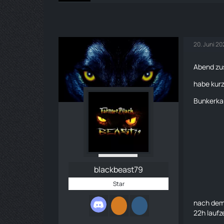
20. Juni 2
Abend zus
habe kur
Bunkerka
blackbeast79
Star
nach dem 
22h laufz