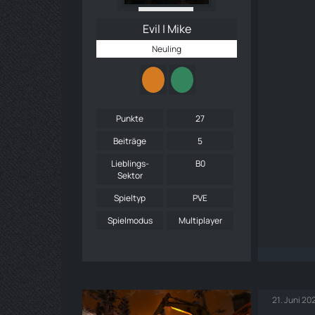
Evil | Mike
Neuling
Punkte
27
Beiträge
5
Lieblings-
B0
Sektor
Spieltyp
PVE
Spielmodus
Multiplayer
21. Juni 2