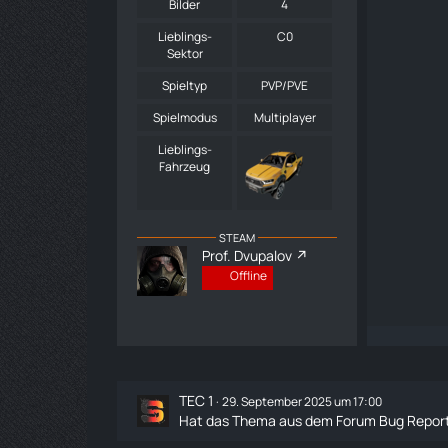
Bilder
4
Lieblings-
C0
Sektor
Spieltyp
PVP/PVE
Spielmodus
Multiplayer
Lieblings-
Fahrzeug
STEAM
Prof. Dvupalov
Offline
TEC 1
29. September 2025 um 17:00
Hat das Thema aus dem Forum
Bug Repor