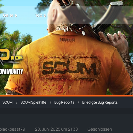
Galerie
Tools
SCUM
SCUM Spielhilfe
Bug Reports
Erledigte Bug Reports
blackbeast79
20. Juni 2025 um 21:38
Geschlossen