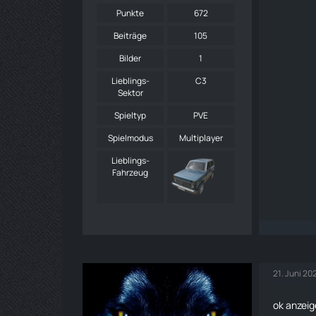
Punkte
672
Beiträge
105
Bilder
1
Lieblings-
C3
Sektor
Spieltyp
PVE
Spielmodus
Multiplayer
Lieblings-
Fahrzeug
21. Juni 20
ok anzeig