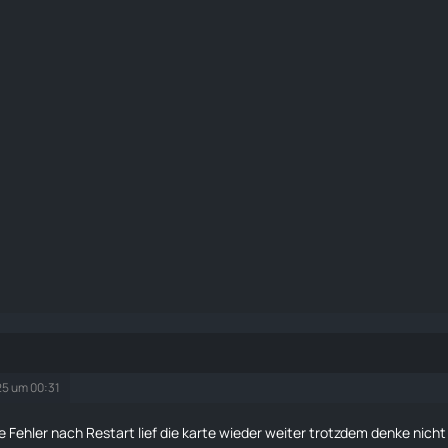
25 um 00:31
e Fehler nach Restart lief die
karte
wieder weiter trotzdem denke nicht 