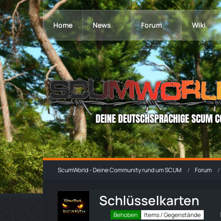
Home
News
Forum
Wiki
ScumWorld - Deine Community rund um SCUM
Forum
Schlüsselkarten
Behoben
Items / Gegenstände