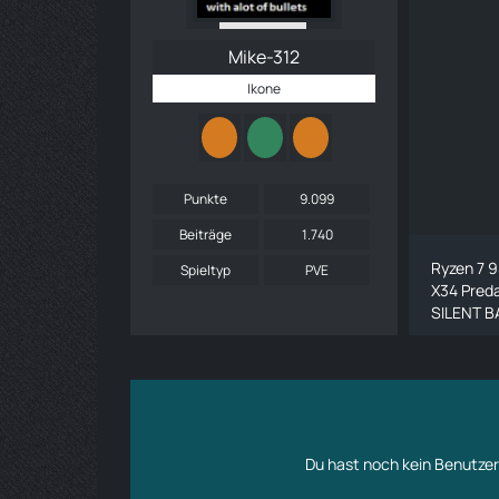
Mike-312
Ikone
Punkte
9.099
Beiträge
1.740
Ryzen 7 
Spieltyp
PVE
X34 Pred
SILENT BA
Du hast noch kein Benutzer