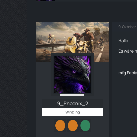
9. Oktober
Hallo
Es wäre 
mfg Fabi
9_Phoenix_2
Winzling