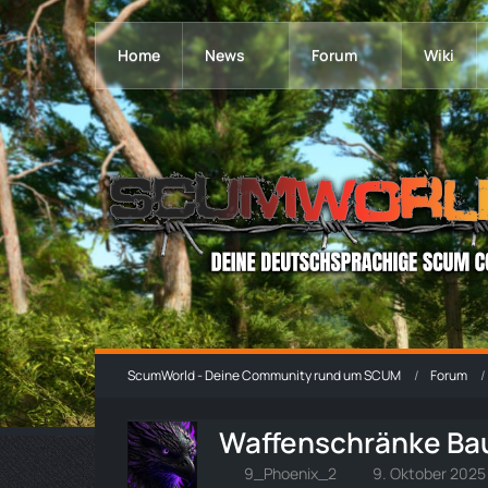
Home
News
Forum
Wiki
ScumWorld - Deine Community rund um SCUM
Forum
Waffenschränke Ba
9_Phoenix_2
9. Oktober 2025