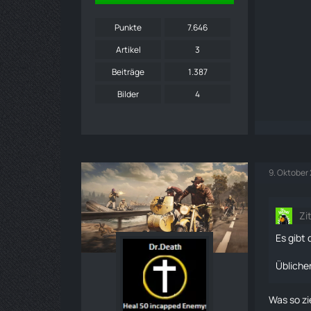
Punkte
7.646
Artikel
3
Beiträge
1.387
Bilder
4
9. Oktober
Zi
Es gibt
Übliche
Was so z