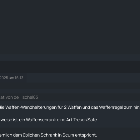
 2025 um 16:13
tat von de_ischel83
 die Waffen-Wandhalterungen für 2 Waffen und das Waffenregal zum hins
rweise ist ein Waffenschrank eine Art Tresor/Safe
iemlich dem üblichen
Schrank
in Scum entspricht.