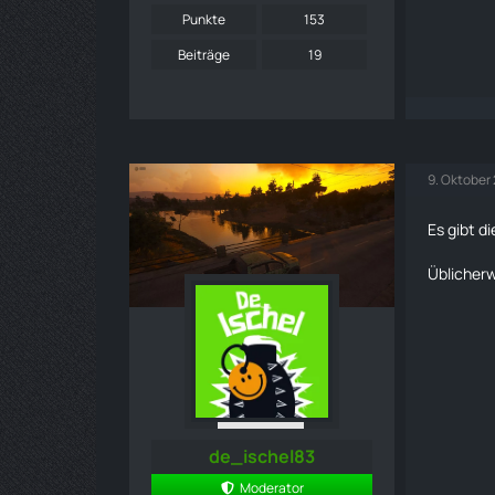
Punkte
153
Beiträge
19
9. Oktober
Es gibt d
Üblicherw
de_ischel83
Moderator