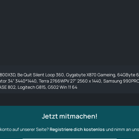
9800X3D, Be Quit Silent Loop 360, Gygabyte X870 Gameing, 64GByte 
ator 34" 3440*1440, Terra 2766WPV 27" 2560 x 1440, Samsung 990PRO 
SE 802, Logitech G815, G502 Win 11 64
Jetzt mitmachen!
konto auf unserer Seite?
Registriere dich kostenlos
und nimm an uns