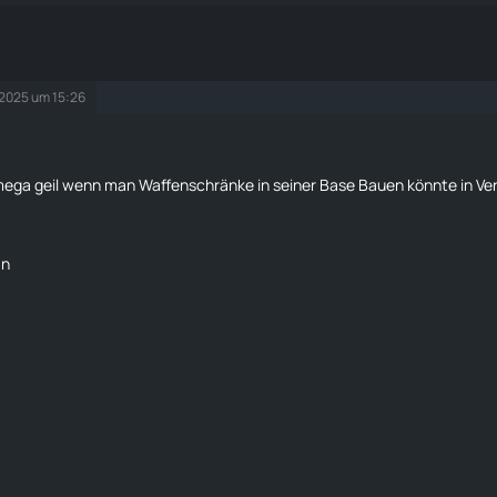
 2025 um 15:26
mega geil wenn man Waffenschränke in seiner Base Bauen könnte in V
an