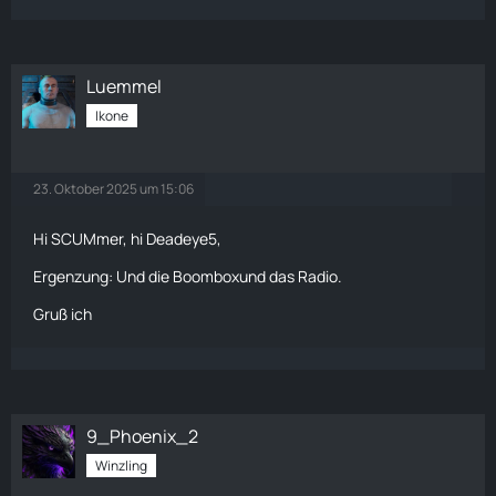
Luemmel
Ikone
23. Oktober 2025 um 15:06
Hi SCUMmer, hi Deadeye5,
Ergenzung: Und die Boomboxund das
Radio
.
Gruß ich
9_Phoenix_2
Winzling