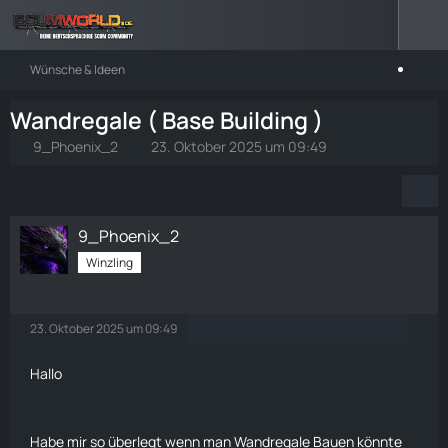
Wünsche & Ideen
Wandregale ( Base Building )
9_Phoenix_2
23. Oktober 2025 um 09:49
9_Phoenix_2
Winzling
23. Oktober 2025 um 09:49
Hallo
Habe mir so überlegt wenn man Wandregale Bauen könnte