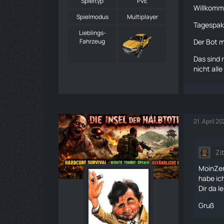
Spieltyp
PVE
Willkomme
Spielmodus
Multiplayer
Tagespake
Lieblings-
Fahrzeug
Der Bot m
Das sind 
nicht all
21. April 2
Zi
MoinZen
habe ic
Dir da l
Gruß