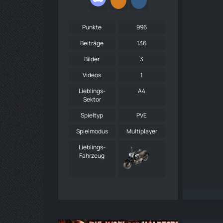
Punkte
996
Beiträge
136
Bilder
3
Videos
1
Lieblings-
A4
Sektor
Spieltyp
PVE
Spielmodus
Multiplayer
Lieblings-
Fahrzeug