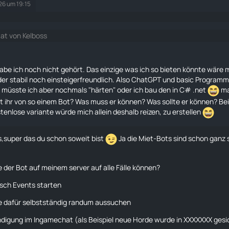
026 um 19:15
tat von Kelboss
abe ich noch nicht gehört. Das einzige was ich so bieten könnte wäre me
er stabil noch einsteigerfreundlich. Also ChatGPT und basic Programmi
müsste ich aber nochmals "härten" oder ich bau den in C# .net
ma
t ihr von so einem Bot? Was muss er können? Was sollte er können? Bei
tenlose variante würde mich allein deshalb reizen, zu erstellen
s
,super das du schon soweit bist
Ja die Miet-Bots sind schon ganz
e der Bot auf meinem server auf alle Fälle können?
sch Events starten
e dafür selbstständig randum aussuchen
digung im Ingamechat (als Beispiel neue Horde wurde in XXXXXXX gesi