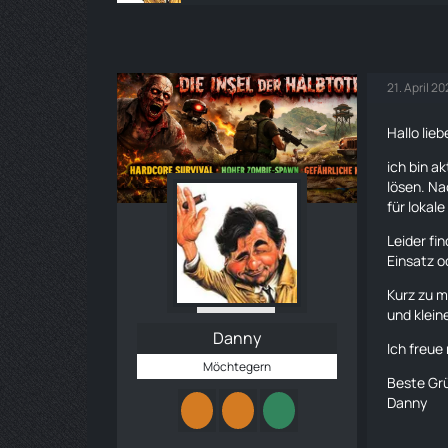
21. April 2
Hallo li
ich bin a
lösen. Na
für lokale
Leider fi
Einsatz o
Kurz zu m
und klein
Danny
Ich freue
Möchtegern
Beste Gr
Danny