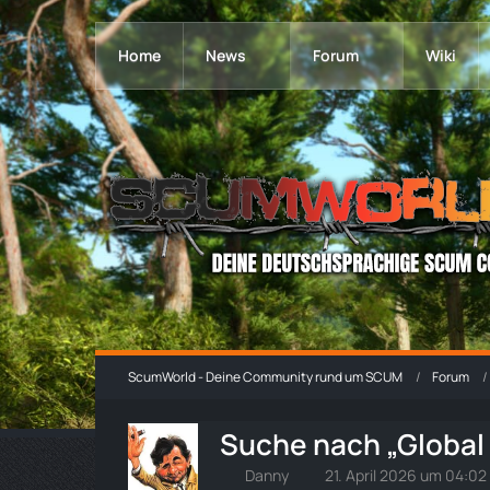
Home
News
Forum
Wiki
ScumWorld - Deine Community rund um SCUM
Forum
Suche nach „Global 
Danny
21. April 2026 um 04:02