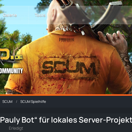
Galerie
Tools
SCUM
SCUM Spielhilfe
Pauly Bot“ für lokales Server-Projek
Erledigt