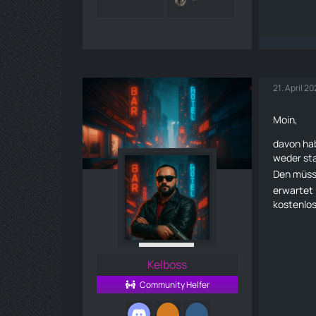
21. April 2
Moin,
davon hab
weder sta
Den müsst
erwartet 
kostenlos
Kelboss
Community Helfer