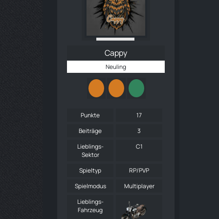
Cappy
Neuling
Punkte
17
Beiträge
3
Lieblings-
C1
Sektor
Spieltyp
RP/PVP
Spielmodus
Multiplayer
Lieblings-
Fahrzeug