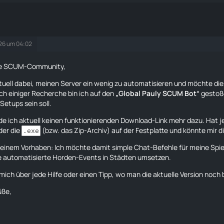
026 um 04:02
ebe SCUM-Community,
ktuell dabei, meinen Server ein wenig zu automatisieren und möchte di
ch einiger Recherche bin ich auf den
„Global Pauly SCUM Bot“
gestoße
 Setups sein soll.
nde ich aktuell keinen funktionierenden Download-Link mehr dazu. Hat 
der die
(bzw. das Zip-Archiv) auf der Festplatte und könnte mir d
.exe
einem Vorhaben: Ich möchte damit simple Chat-Befehle für meine Spiel
e automatisierte Horden-Events in Städten umsetzen.
 mich über jede Hilfe oder einen Tipp, wo man die aktuelle Version noch
üße,