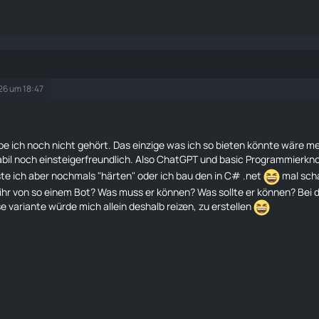
026 um 18:47
e ich noch nicht gehört. Das einzige was ich so bieten könnte wäre mei
bil noch einsteigerfreundlich. Also ChatGPT und basic Programmierknow
e ich aber nochmals "härten" oder ich bau den in C# .net
mal scha
ihr von so einem Bot? Was muss er können? Was sollte er können? Bei d
e variante würde mich allein deshalb reizen, zu erstellen