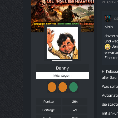
21. April 2
Zi
Moin,
davon h
und wed
Den 
erwarte
Eine kos
Danny
Hi
Kelbos
Möchtegern
aller Sau.
Was sollt
Automati
Punkte
264
die städt
Beiträge
49
mit ankün