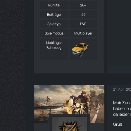
Punkte
264
Beiträge
49
Spieltyp
PVE
Spielmodus
Multiplayer
Lieblings-
Fahrzeug
21. April 2
MoinZen, 
habe ich 
da leider
Gruß