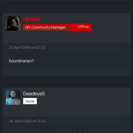
!BHhop
Offline
Community Manager
27. April 2026 um 21:20
Koordinaten?
Deadeye5
Ikone
28. April 2026 um 15:56