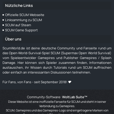
Nützliche Links
Offizielle SCUM Webseite
Linksammlung zu SCUM
SCUM auf Steam
SCUM Game Support
Über uns
ScumWorld.de ist deine deutsche Community und Fanseite rund um
das Open-World-Survival-Spiel SCUM (Supermax Open World Survival)
vom Spieleentwickler Gamepires und Publisher Gamepires / Splash
Damage. Hier können sich Spieler zusammen finden, Informationen
austauschen, ihr Wissen durch Tutorials rund um SCUM auffrischen
oder einfach an interessanten Diskussionen teilnehmen.
Für Fans, von Fans - seit September 2018! ❤️
Community-Software:
WoltLab Suite™
Diese Website ist eine inoffizielle Fanseite für SCUM und steht in keiner
Verbindung zu Gamepires.
SCUM, Gamepires und das Gamepires-Logo sind eingetragene Marken von