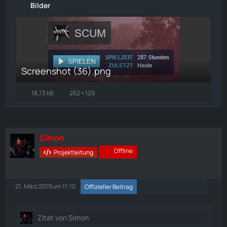
Bilder
Screenshot (36).png
18,73 kB
262 × 129
Simon
Offline
Projektleitung
21. März 2019 um 11:10
Offizieller Beitrag
Zitat von Simon