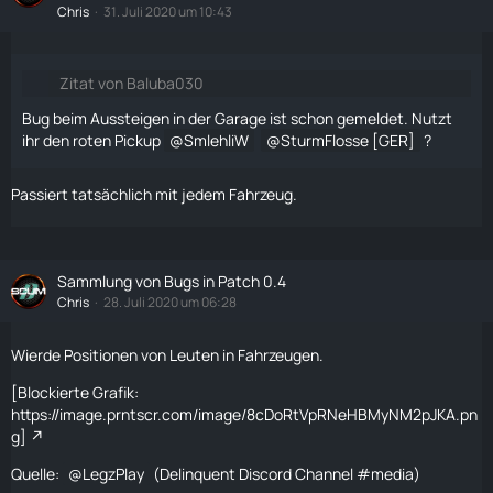
Chris
31. Juli 2020 um 10:43
Zitat von Baluba030
Bug beim Aussteigen in der Garage ist schon gemeldet. Nutzt
ihr den roten Pickup
SmlehliW
SturmFlosse [GER]
?
Passiert tatsächlich mit jedem Fahrzeug.
Sammlung von Bugs in Patch 0.4
Chris
28. Juli 2020 um 06:28
Wierde Positionen von Leuten in Fahrzeugen.
[Blockierte Grafik:
https://image.prntscr.com/image/8cDoRtVpRNeHBMyNM2pJKA.pn
g]
Quelle:
LegzPlay
(Delinquent Discord Channel #media)