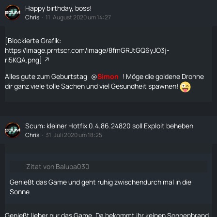
Happy birthday, boss!
Chris
11. August 2020 um 14:27
[Blockierte Grafik:
https://image.prntscr.com/image/8fmGRJtGQ6yJO3j-
ri5KQA.png]
Alles gute zum Geburtstag
Simon
! Möge die goldene
Drohne
dir ganz viele tolle Sachen und viel Gesundheit spawnen!
Scum: kleiner Hotfix 0.4.86.24820 soll Exploit beheben
Chris
31. Juli 2020 um 18:25
Zitat von Baluba030
Genießt das Game und geht ruhig zwischendurch mal in die
Sonne
Genießt lieber nur das Game. Da bekommt ihr keinen Sonnenbrand