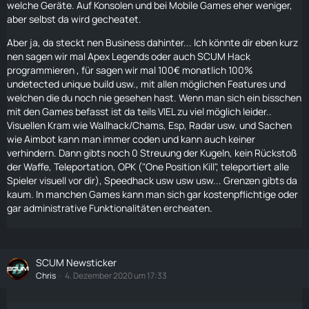
welche Geräte. Auf Konsolen und bei Mobile Games eher weniger,
aber selbst da wird gecheatet.
Aber ja, da steckt nen Business dahinter... Ich könnte dir eben kurz
nen sagen wir mal Apex Legends oder auch SCUM Hack
programmieren , für sagen wir mal 100€ monatlich 100%
undetected unique build usw., mit allen möglichen Features und
welchen die du noch nie gesehen hast. Wenn man sich ein bisschen
mit den Games befasst ist da teils VIEL zu viel möglich leider..
Visuellen Kram wie Wallhack/Chams, Esp, Radar usw. und Sachen
wie Aimbot kann man immer coden und kann auch keiner
verhindern. Dann gibts noch 0 Streuung der Kugeln, kein Rückstoß
der Waffe, Teleportation, OPK ("One Position Kill", teleportiert alle
Spieler visuell vor dir), Speedhack usw usw usw... Grenzen gibts da
kaum. In manchen Games kann man sich gar kostenpflichtige oder
gar administrative Funktionalitäten ercheaten.
SCUM Newsticker
Chris
4. Dezember 2020 um 17:33