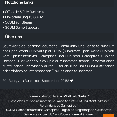
Nützliche Links
Offizielle SCUM Webseite
Linksammlung zu SCUM
SCUM auf Steam
SCUM Game Support
Über uns
ScumWorld.de ist deine deutsche Community und Fanseite rund um
das Open-World-Survival-Spiel SCUM (Supermax Open World Survival)
vom Spieleentwickler Gamepires und Publisher Gamepires / Splash
Damage. Hier können sich Spieler zusammen finden, Informationen
austauschen, ihr Wissen durch Tutorials rund um SCUM auffrischen
oder einfach an interessanten Diskussionen teilnehmen.
Für Fans, von Fans - seit September 2018! ❤️
Community-Software:
WoltLab Suite™
Diese Website ist eine inoffizielle Fanseite für SCUM und steht in keiner
Verbindung zu Gamepires.
SCUM, Gamepires und das Gamepires-Logo sind eingetragene Marken von
Gamepires in den USA und/oder anderen Ländern.