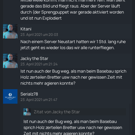
gerade das Bild und fliegt raus. Aber der Server läuft
durch (der Sprengpuppet war gerade aktiviert worden
und ist nun Explodiert
Kitani
23. April 2021 um 20:03
Nach einem Server Neustart hatten wir 1 Std. lang ruhe
jetzt geht es wieder los das wir alle runterfliegen.
Jacky the Star
23. April 2021 um 21:24
Ist nun auch der Bug weg, als man beim Basebau sprich
Holz zerteilen
Bretter
usw nach ner gewissen Zeit mit
nichts mehr agieren konnte?
Serialz78
23. April 2021 um 21:47
Zitat von Jacky the Star
Ist nun auch der Bug weg, als man beim Basebau
sprich Holz zerteilen
Bretter
usw nach ner gewissen
Zeit mit nichts mehr agieren konnte?