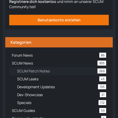
Registriere dich kostenlos
und nimm an unserer SCUM
Community teil!
Benutzerkonto erstellen
Kategorien
Forum News
86
SCUM News
905
SCUM Patch Notes
269
SCUM Leaks
43
Development Updates
155
Dev-Showcase
21
Specials
112
SCUM Guides
59