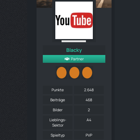
Blacky
Partner
Punkte
2.648
Beiträge
468
Bilder
2
Lieblings-
A4
Sektor
Spieltyp
PVP