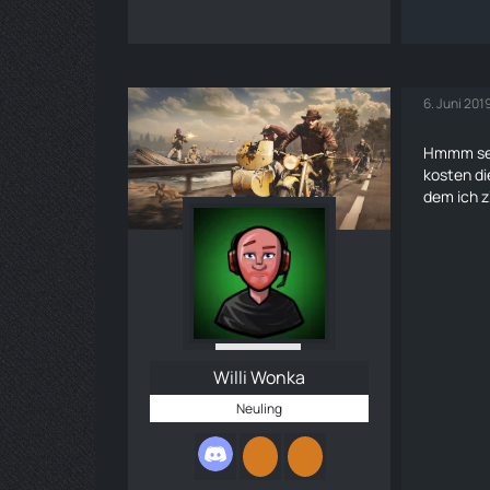
6. Juni 201
Hmmm sei
kosten di
dem ich z
Willi Wonka
Neuling