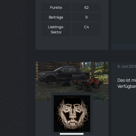
Punkte
62
Beiträge
9
Lieblings-
C4
Sektor
6. Juni 201
Das ist m
Verfügbar