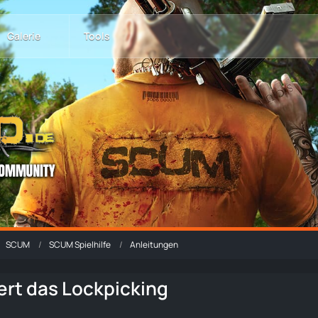
Galerie
Tools
SCUM
SCUM Spielhilfe
Anleitungen
ert das Lockpicking