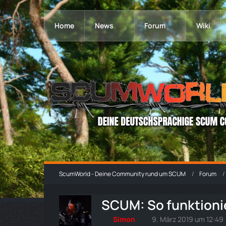
Home
News
Forum
Wiki
ScumWorld - Deine Community rund um SCUM
Forum
SCUM: So funktioni
Simon
9. März 2019 um 12:49