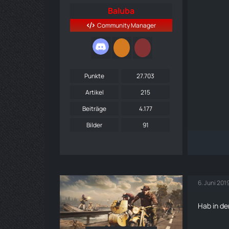
Baluba
Community Manager
Punkte
27.703
Artikel
215
Beiträge
4.177
Bilder
91
6. Juni 201
Hab in de