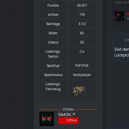
man ac
Punkte
26.617
S
Artikel
718
9
Beiträge
3.112
Bilder
82
Zi
Videos
25
Seit de
Lieblings-
C4
Lockpic
Sektor
Spieltyp
PVP/PVE
Spielmodus
Multiplayer
Lieblings-
Fahrzeug
STEAM
SIMON
Offline