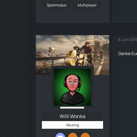
Spielmodus
Multiplayer
6. Juni 201
Danke Eu
Willi Wonka
Neuling