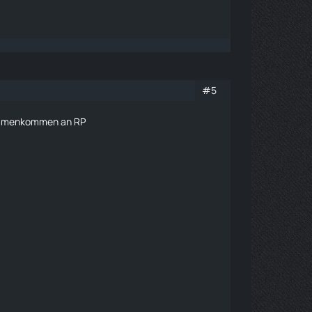
#5
sammenkommen an RP