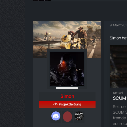
9. März 20
Simon hat
Artikel
Simon
SCUM: 
Projektleitung
Seit de
SCUM Sc
fremde 
euch ku