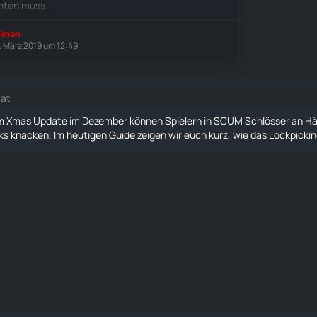
hten muss.
imon
. März 2019 um 12:49
tat
m Xmas Update im Dezember können Spielern in SCUM
Schlösser
an Hä
ks knacken. Im heutigen Guide zeigen wir euch kurz, wie das Lockpicki