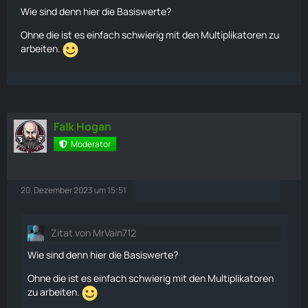
wird, bis die maximale Größe der Horde erreicht ist.
Wie sind denn hier die Basiswerte?
Setting_EncounterHordeGroupExtraCharacterPerPlay
Ohne die ist es einfach schwierig mit den Multiplikatoren zu
erMultiplier:
arbeiten.
Dasselbe wie
Setting_EncounterExtraCharacterPerPlayerMultiplier,
aber für die Größe der Horde.
Setting_EncounterHordeGroupExtraCharacterPlayerC
Falk Hogan
apMultiplier:
Moderator
Wie
Setting_EncounterExtraCharacterPlayerCapMultiplier,
aber für die Größe der Hordenwelle.
20. Dezember 2023 um 15:51
Setting_EncounterHordeBaseCharacterAmountMulti
plier:
Zitat von MrVain712
Gesamtgröße der Horde. Legt die maximale Anzahl von
Puppets
in einer Horde fest.
Wie sind denn hier die Basiswerte?
Setting_EncounterHordeExtraCharacterPerPlayerMult
Ohne die ist es einfach schwierig mit den Multiplikatoren
iplier:
zu arbeiten.