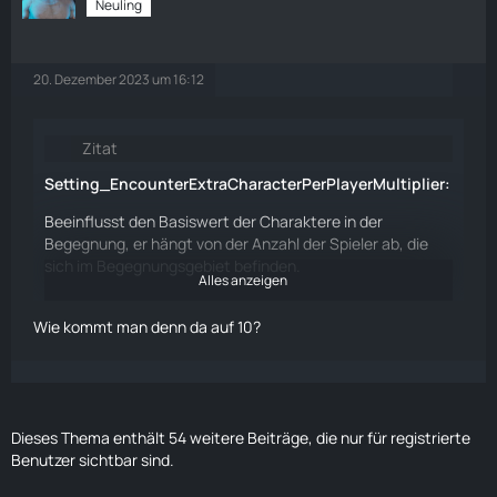
Neuling
20. Dezember 2023 um 16:12
Zitat
Setting_EncounterExtraCharacterPerPlayerMultiplier:
Beeinflusst den Basiswert der Charaktere in der
Begegnung, er hängt von der Anzahl der Spieler ab, die
sich im Begegnungsgebiet befinden.
Alles anzeigen
Grundwert (3 - 4) + (Anzahl der Spieler - 1) * Anzahl der
zusätzlichen Einheiten pro Spieler (1) * Multiplikator
Wie kommt man denn da auf 10?
Wenn sich 4 Spieler im HTZ-Gebiet befinden, würde es
wie folgt aussehen:
Zwischen 3 oder 4 + (4 -1) * (1 * 2(Multiplikator))
Dieses Thema enthält 54 weitere Beiträge, die nur für registrierte
Benutzer sichtbar sind.
Die Anzahl der
Puppets
würde am Ende 10 betragen