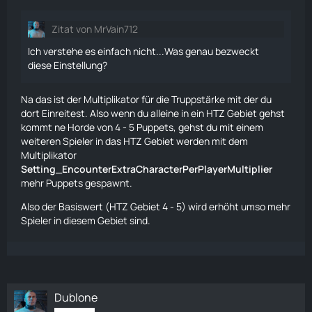
Die Formel lautet
Zitat von MrVain712
Basiswert * Multiplikator.
Ich verstehe es einfach nicht...Was genau bezweckt
Der Basiswert wird in Sekunden festgelegt und ist für
diese Einstellung?
jeden Ortstyp unterschiedlich.
Setting_EncounterHordeSpawnDistanceMultiplier:
Na das ist der Multiplikator für die Truppstärke mit der du
dort Einreitest. Also wenn du alleine in ein HTZ Gebiet gehst
Multiplikator, der festlegt, wie weit vom Spieler entfernt
kommt ne Horde von 4 - 5
Puppets
, gehst du mit einem
normale Puppen zu spawnen beginnen (Name ist etwas
weiteren Spieler in das HTZ Gebiet werden mit dem
irreführend, wird geändert).
Multiplikator
Setting_EncounterExtraCharacterPerPlayerMultiplier
Die Formel lautet
mehr
Puppets
gespawnt.
Basiswert * Multiplikator
Also der Basiswert (HTZ Gebiet 4 - 5) wird erhöht umso mehr
Spieler in diesem Gebiet sind.
Dublone