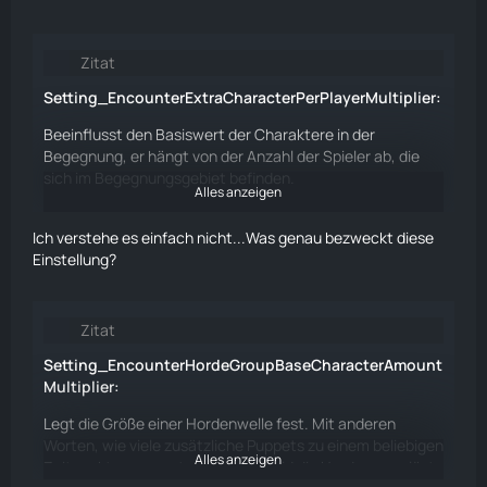
Zitat
Setting_EncounterExtraCharacterPerPlayerMultiplier:
Beeinflusst den Basiswert der Charaktere in der
Begegnung, er hängt von der Anzahl der Spieler ab, die
sich im Begegnungsgebiet befinden.
Alles anzeigen
Grundwert (3 - 4) + (Anzahl der Spieler - 1) * Anzahl der
zusätzlichen Einheiten pro Spieler (1) * Multiplikator
Ich verstehe es einfach nicht...Was genau bezweckt diese
Einstellung?
Wenn sich 4 Spieler im HTZ-Gebiet befinden, würde es
wie folgt aussehen:
Zitat
Zwischen 3 oder 4 + (4 -1) * (1 * 2(Multiplikator))
Setting_EncounterHordeGroupBaseCharacterAmount
Die Anzahl der
Puppets
würde am Ende 10 betragen
Multiplier:
Legt die Größe einer Hordenwelle fest. Mit anderen
Worten, wie viele zusätzliche
Puppets
zu einem beliebigen
Alles anzeigen
Zeitpunkt gespawnt werden, sobald die Horde ausgelöst