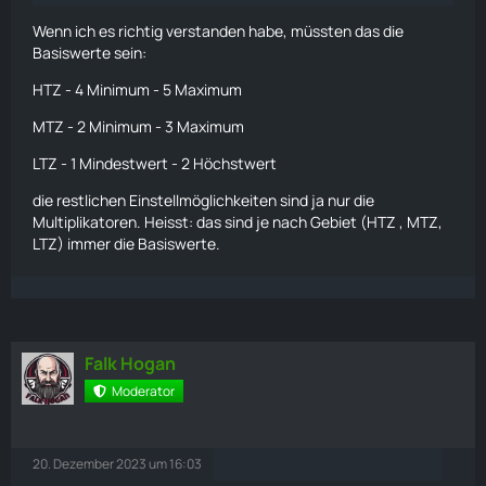
Wie
Setting_EncounterExtraCharacterPerPlayerMultiplier,
Wenn ich es richtig verstanden habe, müssten das die
aber für die Gesamtgröße der Horde.
Basiswerte sein:
Setting_EncounterHordeExtraCharacterPlayerCapMul
HTZ - 4 Minimum - 5 Maximum
tiplier:
MTZ - 2 Minimum - 3 Maximum
Wie
LTZ - 1 Mindestwert - 2 Höchstwert
Setting_EncounterExtraCharacterPlayerCapMultiplier,
aber für die gesamte Hordengröße.
die restlichen Einstellmöglichkeiten sind ja nur die
Multiplikatoren. Heisst: das sind je nach Gebiet (HTZ , MTZ,
Setting_EncounterHordeActivationChanceMultiplier:
LTZ) immer die Basiswerte.
Jede Aktion hat eine eigene prozentuale Chance, eine
Horde zu aktivieren, z. B. Feuerwaffen, Feuerwerk usw.
Hier wird der Multiplikator festgelegt, der diese Chancen
entweder verringert oder erhöht.
Falk Hogan
Setting_EncounterHordeNoiseCheckCooldownMultip
lier:
Moderator
Legt den Multiplikator fest, wie oft der
Begegnungsmanager prüft, ob ein Auslöser (in diesem Fall
20. Dezember 2023 um 16:03
Lärm) die Begegnung aktiviert.