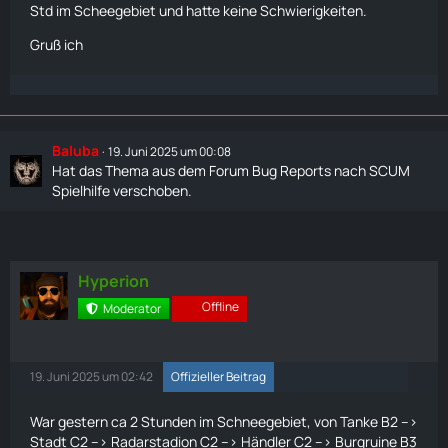
Std im Scheegebiet und hatte keine Schwierigkeiten.
Gruß ich
Baluba
19. Juni 2025 um 00:08
Hat das Thema aus dem Forum
Bug Reports
nach
SCUM
Spielhilfe
verschoben.
Hyperion
Offline
Moderator
19. Juni 2025 um 02:42
Offizieller Beitrag
War gestern ca 2 Stunden im Schneegebiet, von Tanke B2 -->
Stadt C2 --> Radarstadion C2 -->
Händler
C2 --> Burgruine B3