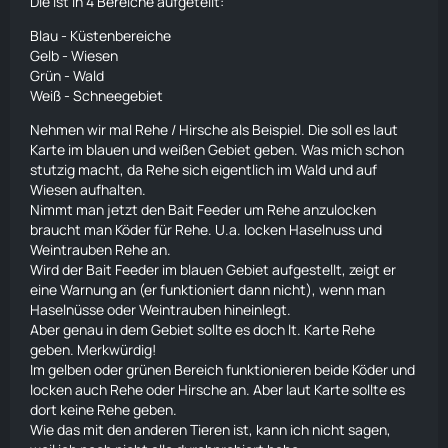
Die ist in 4 Bereiche aufgeteilt:
Blau - Küstenbereiche
Gelb - Wiesen
Grün - Wald
Weiß - Schneegebiet
Nehmen wir mal Rehe / Hirsche als Beispiel. Die soll es laut
Karte
im blauen und weißen Gebiet geben. Was mich schon
stutzig macht, da Rehe sich eigentlich im Wald und auf
Wiesen aufhalten.
Nimmt man jetzt den Bait Feeder um Rehe anzulocken
braucht man Köder für Rehe. U.a. locken
Haselnuss
und
Weintrauben Rehe an.
Wird der Bait Feeder im blauen Gebiet aufgestellt, zeigt er
eine Warnung an (er funktioniert dann nicht), wenn man
Haselnüsse
oder Weintrauben hineinlegt.
Aber genau in dem Gebiet sollte es doch lt.
Karte
Rehe
geben. Merkwürdig!
Im gelben oder grünen Bereich funktionieren beide Köder und
locken auch Rehe oder Hirsche an. Aber laut
Karte
sollte es
dort keine Rehe geben.
Wie das mit den anderen Tieren ist, kann ich nicht sagen,