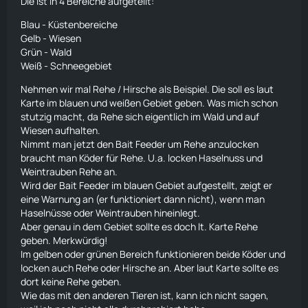
Die ist in 4 Bereiche aufgeteilt:
Blau - Küstenbereiche
Gelb - Wiesen
Grün - Wald
Weiß - Schneegebiet
Nehmen wir mal Rehe / Hirsche als Beispiel. Die soll es laut
Karte
im blauen und weißen Gebiet geben. Was mich schon
stutzig macht, da Rehe sich eigentlich im Wald und auf
Wiesen aufhalten.
Nimmt man jetzt den Bait Feeder um Rehe anzulocken
braucht man Köder für Rehe. U.a. locken
Haselnuss
und
Weintrauben Rehe an.
Wird der Bait Feeder im blauen Gebiet aufgestellt, zeigt er
eine Warnung an (er funktioniert dann nicht), wenn man
Haselnüsse
oder Weintrauben hineinlegt.
Aber genau in dem Gebiet sollte es doch lt.
Karte
Rehe
geben. Merkwürdig!
Im gelben oder grünen Bereich funktionieren beide Köder und
locken auch Rehe oder Hirsche an. Aber laut
Karte
sollte es
dort keine Rehe geben.
Wie das mit den anderen Tieren ist, kann ich nicht sagen,