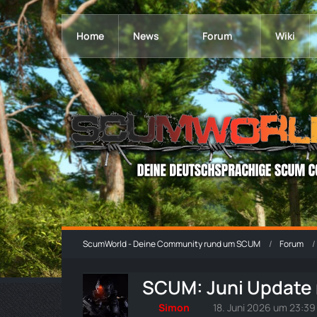
Home
News
Forum
Wiki
ScumWorld - Deine Community rund um SCUM
Forum
SCUM: Juni Update 
Simon
18. Juni 2026 um 23:39