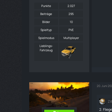
Punkte
2.027
Beiträge
295
Bilder
10
Spieltyp
PVE
Spielmodus
Multiplayer
Lieblings-
Fahrzeug
20. Juni 2
Zi
2. Flieg