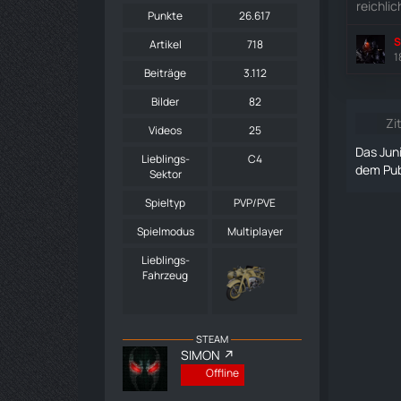
reichlic
Punkte
26.617
S
Artikel
718
1
Beiträge
3.112
Bilder
82
Zi
Videos
25
Das Jun
Lieblings-
C4
dem Publ
Sektor
Spieltyp
PVP/PVE
Spielmodus
Multiplayer
Lieblings-
Fahrzeug
STEAM
SIMON
Offline