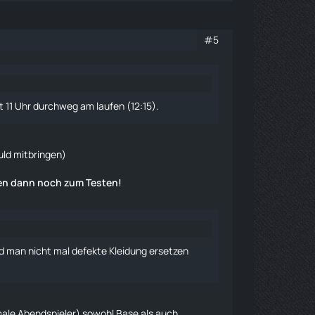
#5
it 11 Uhr durchweg am
laufen
(12:15).
duld mitbringen)
ben dann noch zum Testen!
nd man nicht mal defekte Kleidung ersetzen
male Abendspieler) sowohl Base als auch