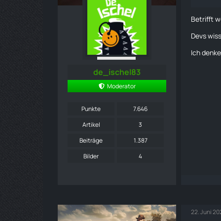
Betrifft w
Devs wiss
Ich denk
de_ischel83
Moderator
Punkte
7.646
Artikel
3
Beiträge
1.387
Bilder
4
22. Juni 2