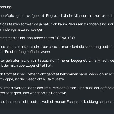
fahrung:
en Gefangenen aufgebaut. Flog vor 11 Uhr im Minutentakt runter. sei
llt das testen schwer, da ja natürlich kaum Recursen zu finden sind un
 finden ganz zu schweigen.
mmt man es hin, das keiner testet? GENAU SO!
te es nicht zu einfach sein, aber so kann man nicht die Neuerung testen
t in Erschöpfung befindet wenn
er gelaufen ist. Ich bin tatsächlich 4 Tieren begegnet, 2 mal Hirsch, d
lf
, der mich übel zugerichtet hat,
ch trotz etlicher Treffer nicht getötet bekommen habe. Wenn ich im ec
 kloppe, ist der Geschichte. Da müsste
njustiert werden, denn das ist zu viel des Guten. Klar muss der gefährli
ren begegnet, das war dann ein Respawn.
te ich noch nicht testen, weil ich nur am Essen und Kleidung suchen bi