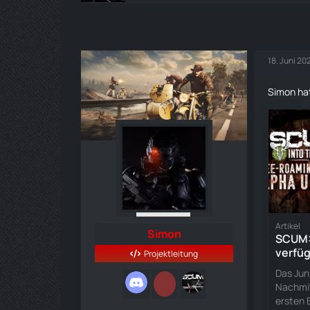
18. Juni 2
Simon hat
Artikel
Simon
SCUM: 
verfü
Projektleitung
Das Ju
Nachmit
ersten B