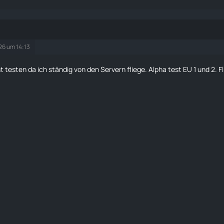
26 um 14:13
t testen da ich ständig von den Servern fliege. Alpha test EU 1 und 2. Fl