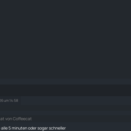
026 um 14:58
tat von Coffeecat
e alle 5 minuten oder sogar schneller