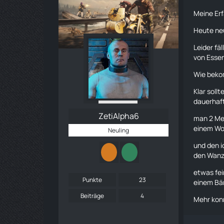
Meine Er
Heute neu
Leider fä
von Essen
Wie beko
Klar soll
dauerhaf
ZetiAlpha6
man 2 Met
einem
Wo
Neuling
und den i
den Wanzt
etwas fei
Punkte
23
einem Bä
Beiträge
4
Mehr konn