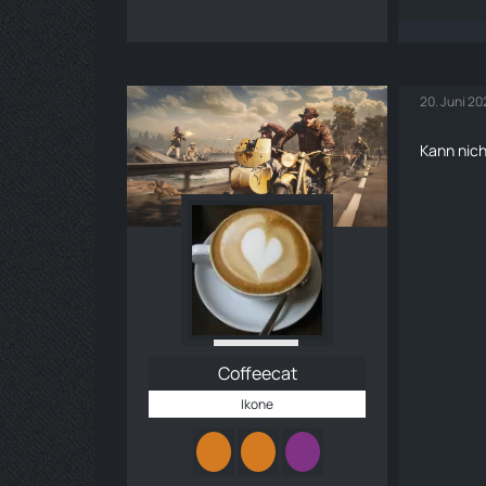
20. Juni 20
Kann nich
Coffeecat
Ikone