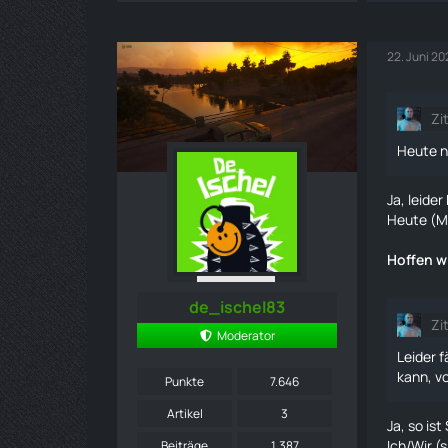
22. Juni 2
Zi
Heute n
Ja, leide
Heute (Mo
Hoffen w
de_ischel83
Zi
Moderator
Leider 
kann, v
Punkte
7.646
Artikel
3
Ja, so ist
Ich/Wir (
Beiträge
1.387