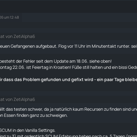
026 um 12:48
tat von ZetiAlpha6
euen Gefangenen aufgebaut. Flog vor 11 Uhr im Minutentakt runter. se
r besteht der Fehler seit dem Update am 18.06. siehe oben!
ntag 22.06. ist Feiertag in Kroatien! Füße still halten und ein bissi Ge
ir dass das Problem gefunden und gefixt wird - ein paar Tage blei
tat von ZetiAlpha6
fällt das testen schwer, da ja natürlich kaum Recursen zu finden sind u
on Essen finden ganz zu schweigen.
 SCUM in den Vanilla Settings.
sind zu 3) mit ordentlich SCUM Erfahrung haben nach ca. 5 Tagen (nor