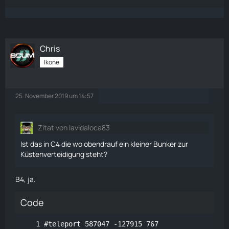
Chris
Ikone
25. November 2019 um 14:57
Zitat von lavidaloca83
Ist das in C4 die wo obendrauf ein kleiner Bunker zur
Küstenverteidigung steht?
B4, ja.
Code
#teleport 587047 -127915 767