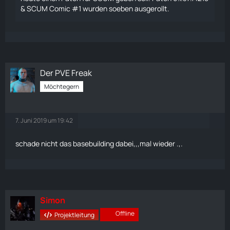
& SCUM Comic #1 wurden soeben ausgerollt.
Der PVE Freak
Möchtegern
7. Juni 2019 um 19:42
schade nicht das basebuilding dabei,,,mal wieder .,.
Simon
Offline
Projektleitung