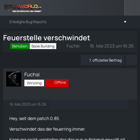
Erledigte Bug Reports
Feuerstelle verschwindet
Fuchsi
16. Mai 2023 um 16:26
Behoben
Base Building
1. offizieller Beitrag
Fuchsi
Offline
Winzling
16. Mai 2023 um 16:26
Hey, seit dem patch 0.85
Verschwindet das der feuerring immer.
Kann mir nicht vorstellen das das nun aufeinmal gewollt ist.