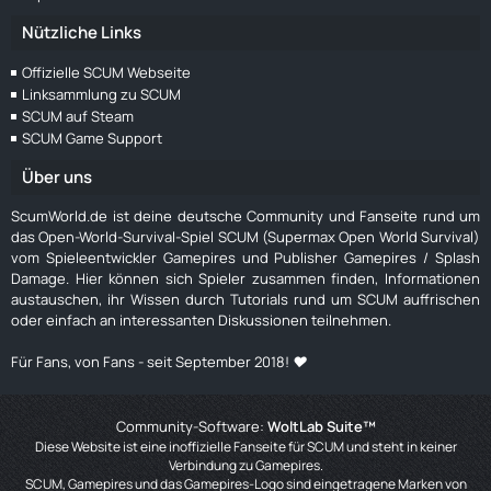
Nützliche Links
Offizielle SCUM Webseite
Linksammlung zu SCUM
SCUM auf Steam
SCUM Game Support
Über uns
ScumWorld.de ist deine deutsche Community und Fanseite rund um
das Open-World-Survival-Spiel SCUM (Supermax Open World Survival)
vom Spieleentwickler Gamepires und Publisher Gamepires / Splash
Damage. Hier können sich Spieler zusammen finden, Informationen
austauschen, ihr Wissen durch Tutorials rund um SCUM auffrischen
oder einfach an interessanten Diskussionen teilnehmen.
Für Fans, von Fans - seit September 2018! ❤️
Community-Software:
WoltLab Suite™
Diese Website ist eine inoffizielle Fanseite für SCUM und steht in keiner
Verbindung zu Gamepires.
SCUM, Gamepires und das Gamepires-Logo sind eingetragene Marken von