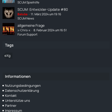
SCUM Spielhilfe
SCUM: Entwickler-Update #80
Baluba
11. März 2024 um 19:16
SCUM News
allgemeine Frage
x-Chris-x
8. Februar 2024 um 16:51
Forum Support
Tags
eXg
Informationen
Nutzungsbedingungen
Datenschutzerklärung
Kontakt
Unterstütze uns
Partner
Impressum