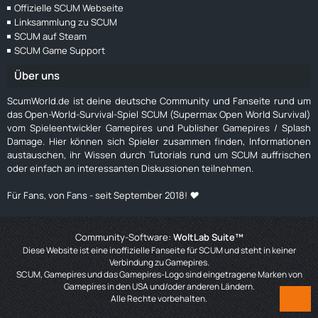
Offizielle SCUM Webseite
Linksammlung zu SCUM
SCUM auf Steam
SCUM Game Support
Über uns
ScumWorld.de ist deine deutsche Community und Fanseite rund um
das Open-World-Survival-Spiel SCUM (Supermax Open World Survival)
vom Spieleentwickler Gamepires und Publisher Gamepires / Splash
Damage. Hier können sich Spieler zusammen finden, Informationen
austauschen, ihr Wissen durch Tutorials rund um SCUM auffrischen
oder einfach an interessanten Diskussionen teilnehmen.
Für Fans, von Fans - seit September 2018! ❤️
Community-Software:
WoltLab Suite™
Diese Website ist eine inoffizielle Fanseite für SCUM und steht in keiner
Verbindung zu Gamepires.
SCUM, Gamepires und das Gamepires-Logo sind eingetragene Marken von
Gamepires in den USA und/oder anderen Ländern.
Alle Rechte vorbehalten.