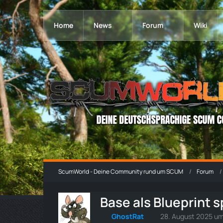
Home
News
Forum
Wiki
ScumWorld - Deine Community rund um SCUM
Forum
Base als Blueprint 
GhostRat
28. August 2025 um