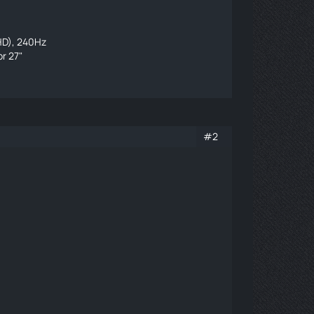
HD), 240Hz
r 27"
#2