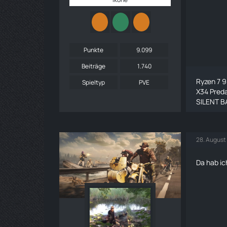
Punkte
9.099
Beiträge
1.740
Ryzen 7 
Spieltyp
PVE
X34 Pred
SILENT BA
28. August
Da hab ic