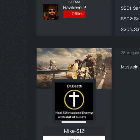
STEAM
Hawkeye
SSD1: Sa
Offline
SSD2: Sa
SSD3: Sa
28. August
Muss ein 
Mike-312
Ikone