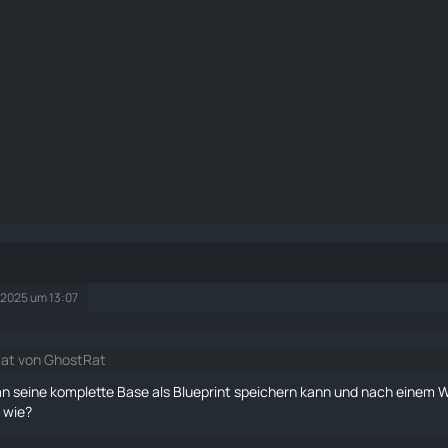
 2025 um 13:07
tat von GhostRat
n seine komplette Base als Blueprint speichern kann und nach einem W
 wie?