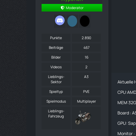
Moderator
Punkte
2.890
Beiträge
467
Bilder
16
Videos
2
Lieblings-
A3
Aktuelle
Sektor
Spieltyp
PVE
CPU:AMD 
Spielmodus
Multiplayer
MEM:32G
Lieblings-
Board : 
Fahrzeug
GPU: Sap
Monitor 