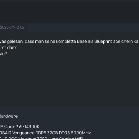
 2025 um 12:02
as gelesen, dass man seine komplette Base als Blueprint speichern k
mmt das?
wie?
 Hardware:
el® Core™ i9-14900K
RSAIR Vengeance DDR5 32GB DDR5 6000MHz
ASUS ROG Maximus Z790 Hero Gaming WIFI