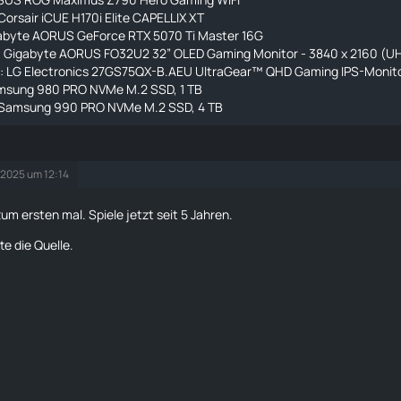
Corsair iCUE H170i Elite CAPELLIX XT
abyte AORUS GeForce RTX 5070 Ti Master 16G
1: Gigabyte AORUS FO32U2 32” OLED Gaming Monitor - 3840 x 2160 (U
2: LG Electronics 27GS75QX-B.AEU UltraGear™ QHD Gaming IPS-Monito
msung 980 PRO NVMe M.2 SSD, 1 TB
Samsung 990 PRO NVMe M.2 SSD, 4 TB
 2025 um 12:14
zum ersten mal. Spiele jetzt seit 5 Jahren.
te die Quelle.