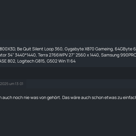
9800X3D, Be Quit Silent Loop 360, Gygabyte X870 Gameing, 64GByte 
ator 34" 3440*1440, Terra 2766WPV 27" 2560 x 1440, Samsung 990PRO 
SE 802, Logitech G815, G502 Win 11 64
 2025 um 13:01
h auch noch nie was von gehört. Das wäre auch schon etwas zu einfa