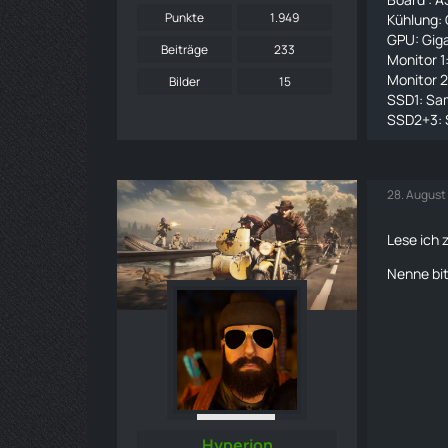
Punkte
1.949
Kühlung: 
GPU: Gig
Beiträge
233
Monitor 
Monitor 
Bilder
15
SSD1: Sa
SSD2+3: 
28. August
Lese ich 
Nenne bit
Hyperion