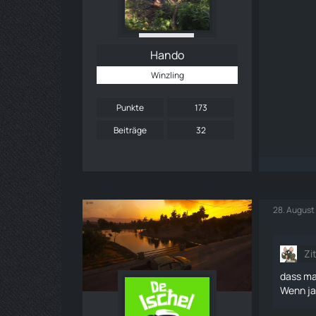
Hando
Winzling
Punkte
173
Beiträge
32
28. August
Zi
dass ma
Wenn ja