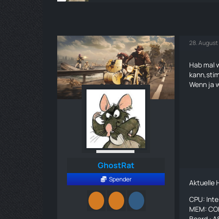
28. August
Hab mal w
kann,sti
Wenn ja 
GhostRat
Spender
Aktuelle
CPU: Int
MEM: CO
Board : 