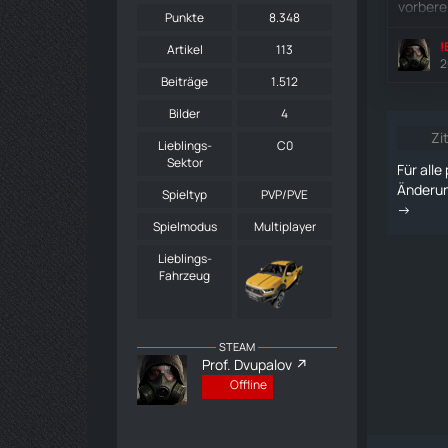
vorbere
Punkte
8.348
!
Artikel
113
2
Beiträge
1.512
Bilder
4
Zi
Lieblings-
C0
Sektor
Für alle
Änderun
Spieltyp
PVP/PVE
->
Spielmodus
Multiplayer
Lieblings-
Fahrzeug
STEAM
Prof. Dvupalov
Offline