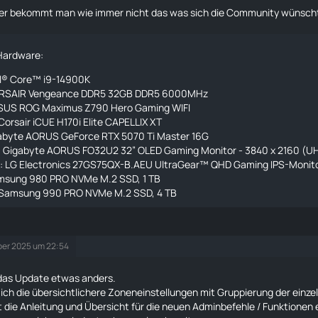
ider bekommt man wie immer nicht das was sich die Community wünsch
 Hardware:
el® Core™ i9-14900K
RSAIR Vengeance DDR5 32GB DDR5 6000MHz
ASUS ROG Maximus Z790 Hero Gaming WIFI
Corsair iCUE H170i Elite CAPELLIX XT
abyte AORUS GeForce RTX 5070 Ti Master 16G
1: Gigabyte AORUS FO32U2 32” OLED Gaming Monitor - 3840 x 2160 (U
2: LG Electronics 27GS75QX-B.AEU UltraGear™ QHD Gaming IPS-Monito
msung 980 PRO NVMe M.2 SSD, 1 TB
Samsung 990 PRO NVMe M.2 SSD, 4 TB
er 2025 um 22:54
 das Update etwas anders.
 ich die übersichtlichere Zoneneinstellungen mit Gruppierung der einze
 die Anleitung und Übersicht für die neuen Adminbefehle / Funktionen