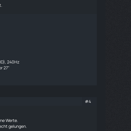
t.
HD), 240Hz
r 27"
#4
lne Werte.
 echt gelungen.