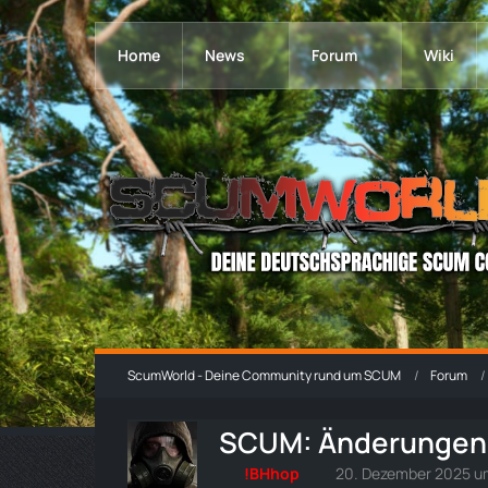
Home
News
Forum
Wiki
ScumWorld - Deine Community rund um SCUM
Forum
SCUM: Änderungen a
!BHhop
20. Dezember 2025 u