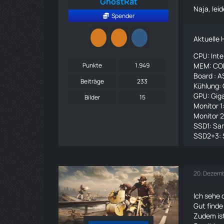
GhostRat
Naja, le
Spender
Aktuelle
CPU: Int
Punkte
1.949
MEM: CO
Board : 
Beiträge
233
Kühlung: 
GPU: Gig
Bilder
15
Monitor 
Monitor 
SSD1: Sa
SSD2+3: 
20. Dezemb
Ich sehe
Gut finde
Zudem ist