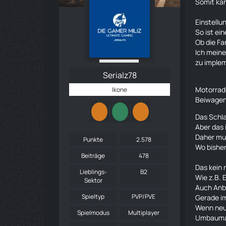
Somit kan
Einstellu
So ist e
Ob die Fa
Ich meine
zu implem
Serialz78
Motorrad 
Ikone
Beiwagen 
Das Schla
Aber das 
Daher mu
Punkte
2.578
Wo bishe
Beiträge
478
Das kein 
Lieblings-
B2
Wie z.B. 
Sektor
Auch Anb
Spieltyp
PVP/PVE
Gerade i
Wenn neu
Spielmodus
Multiplayer
Umbaumas