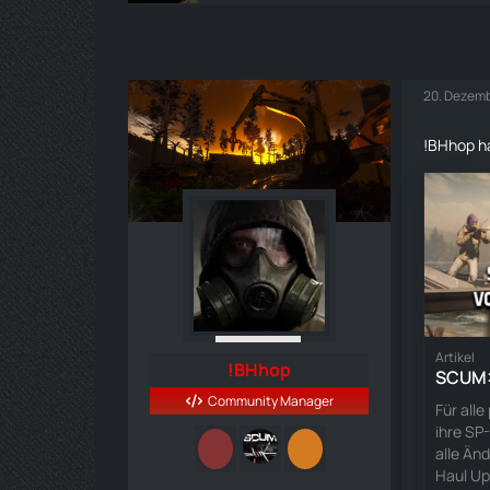
20. Dezemb
!BHhop ha
Artikel
!BHhop
SCUM:
Community Manager
Für alle
ihre SP
alle Än
Haul Up