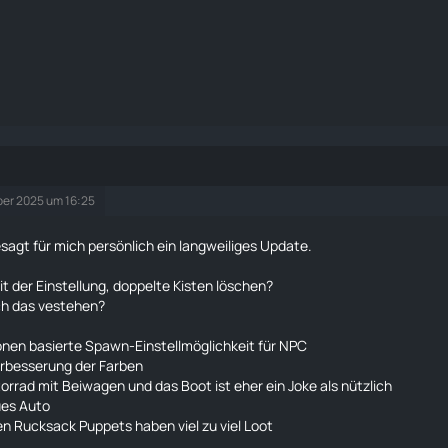
er 2025 um 16:25
esagt für mich persönlich ein langweiliges Update.
it der Einstellung, doppelte Kisten löschen?
ich das vestehen?
onen basierte Spawn-Einstellmöglichkeit für NPC
erbesserung der Farben
orrad mit Beiwagen und das Boot ist eher ein Joke als nützlich
ues Auto
uen
Rucksack
Puppets
haben viel zu viel Loot