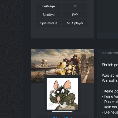
Beiträge
12
Spieltyp
PVP
Spielmodus
Multiplayer
20. Dezemb
Ehrlich g
Was ist m
Wie soll 
- Keine Z
- Keine V
- Das Mot
- Kein ne
- Die ne