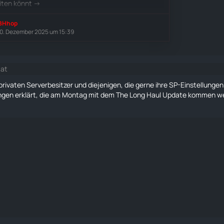
iten könnt ->
BHhop
0. Dezember 2025 um 15:39
tat
 privaten Serverbesitzer und diejenigen, die gerne ihre SP-Einstellungen 
gen erklärt, die am Montag mit dem The Long Haul Update kommen wer