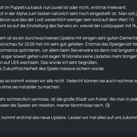
ot im Puppetrucksack nun zuviel ist oder nicht, erstmal irrelevant.
ot in der Alpha zum testen natürlich sehr hoch eingestellt ist. Man soll
davon aus das der Loot wesentlich weniger sein wird auf dem Wert 1.0.
t es auf die Einstellung des Servers an, wieviel der Lootpuppet mit
R
allem ist es ein durchwachsenes Update mit einigen sehr guten Elemente
Vorschau für 2026 hat mir sehr gut gefallen. Erstmal das Spielgerüst f
ormance optimieren, vor allem beim Serverwäre es dann mal langsam n
e sogar soweit gehen und sagen 18 Monate keine Updates mehr bringen
n auf UE5 wechseln. Das würde ich sehr begrüßen,
ie Zukunftsicherheit des Spiels massive sichern würde.
as so kommt wissen wir alle nicht. Vieleicht können sie auch nochmal
 ohne sie instabiler zu machen.
ehr schmerzlich vermisse, ist die große Stadt von früher. Wo man in j
ssen die Spieler am meisten, meiner Kenntnisse nach. 🧐
t kommt erstmal das neue Update. Lassen wir mal alles auf uns zukomm