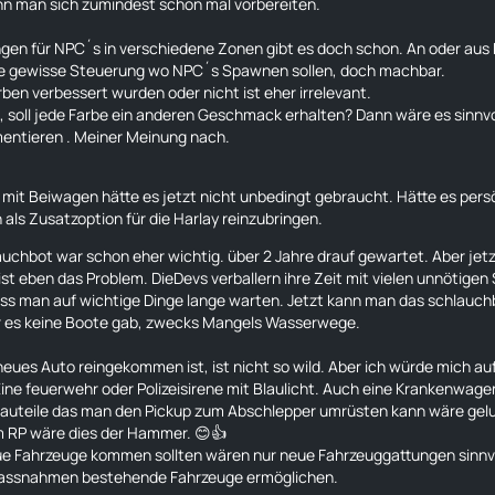
n man sich zumindest schon mal vorbereiten.
ngen für NPC´s in verschiedene Zonen gibt es doch schon. An oder aus 
ine gewisse Steuerung wo NPC´s Spawnen sollen, doch machbar.
rben verbessert wurden oder nicht ist eher irrelevant.
, soll jede Farbe ein anderen Geschmack erhalten? Dann wäre es sinnv
entieren . Meiner Meinung nach.
mit Beiwagen hätte es jetzt nicht unbedingt gebraucht. Hätte es per
als Zusatzoption für die Harlay reinzubringen.
uchbot war schon eher wichtig. über 2 Jahre drauf gewartet. Aber jetzt 
ist eben das Problem. DieDevs verballern ihre Zeit mit vielen unnötigen
ss man auf wichtige Dinge lange warten. Jetzt kann man das
schlauch
r es keine Boote gab, zwecks Mangels Wasserwege.
neues Auto reingekommen ist, ist nicht so wild. Aber ich würde mich a
Eine feuerwehr oder Polizeisirene mit Blaulicht. Auch eine Krankenwage
auteile das man den Pickup zum Abschlepper umrüsten kann wäre gelun
m RP wäre dies der Hammer. 😊👍
e Fahrzeuge kommen sollten wären nur neue Fahrzeuggattungen sinnvol
snahmen bestehende Fahrzeuge ermöglichen.