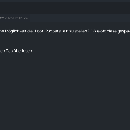
er 2025 um 16:24
ine Möglichkeit die "Loot-
Puppets
" ein zu stellen? ( Wie oft diese ges
ich Das überlesen