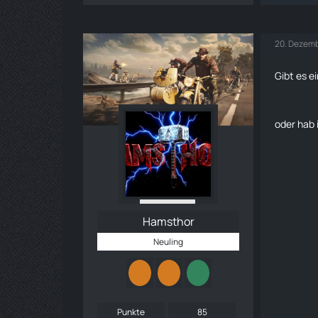
20. Dezemb
Gibt es e
oder hab 
Hamsthor
Neuling
Punkte
85