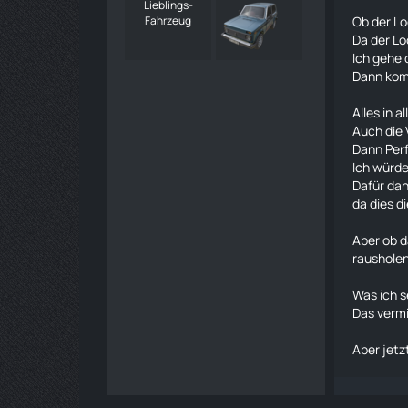
Lieblings-
Fahrzeug
Ob der Lo
Da der Lo
Ich gehe 
Dann komm
Alles in 
Auch die 
Dann Perf
Ich würd
Dafür dan
da dies d
Aber ob d
rausholen
Was ich s
Das vermi
Aber jetz